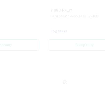
8 090
₽/
шт
Пила электрическая ЭП-2216П
Под заказ
орзину
В корзину