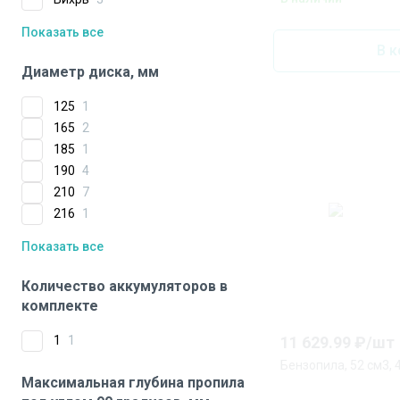
Показать все
В к
Диаметр диска, мм
125
1
165
2
185
1
190
4
210
7
216
1
Показать все
Количество аккумуляторов в
комплекте
11 629.99
₽/
шт
1
1
Бензопила, 52 см3, 
Максимальная глубина пропила