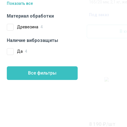
165/20 мм, 2,1 кг, 
Показать все
Под заказ
Материал обработки
Древесина
4
В к
Наличие виброзащиты
Да
4
Все фильтры
8 190
₽/
шт