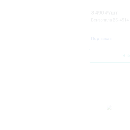
8 490
₽/
шт
Бензопила BS-4514
Под заказ
В к