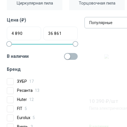
Циркулярная пила
Торцовочная пила
Цена (₽)
Популярные
В наличии
Бренд
ЗУБР
17
Ресанта
13
Huter
12
10 390
₽/
шт
Пила электрическая
FIT
5
Eurolux
5
В наличии
Вихрь
3