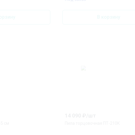
орзину
В корзину
14 090
₽/
шт
45 см
Пила торцовочная ПТ-210К