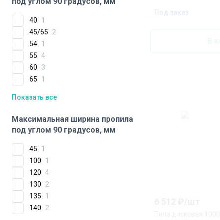
под углом 90 градусов, мм
Под заказ
40
1
45/65
2
В к
54
1
55
4
60
3
65
1
Показать все
Максимальная ширина пропила
под углом 90 градусов, мм
45
1
100
1
120
4
130
2
135
1
6 512
₽/
шт
140
2
Пила дисковая 1000 