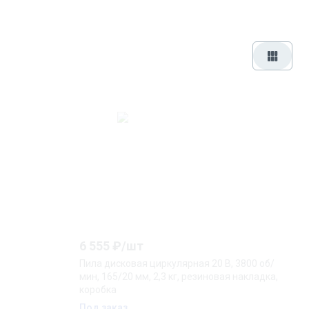
6 555
₽/
шт
Пила дисковая циркулярная 20 В, 3800 об/
мин, 165/20 мм, 2,3 кг, резиновая накладка,
коробка
Под заказ