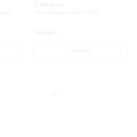
6 390
₽/
шт
ионал
Пила электрическая ЭП-1512П
Под заказ
В корзину