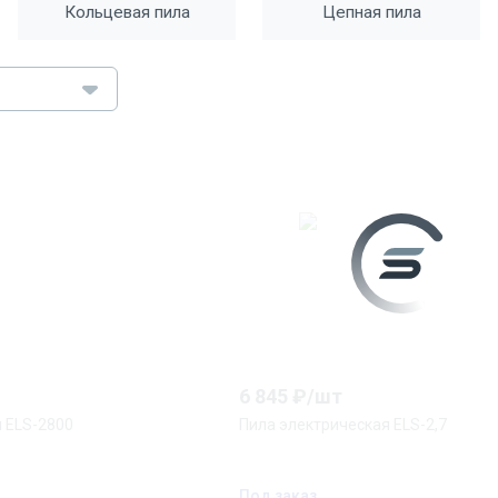
Кольцевая пила
Цепная пила
6 845
₽/
шт
 ELS-2800
Пила электрическая ELS-2,7
Под заказ