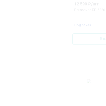
12 590
₽/
шт
Бензопила БП-6220
Под заказ
В к