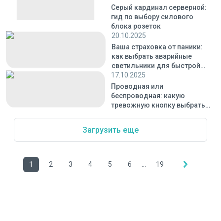
Серый кардинал серверной:
гид по выбору силового
блока розеток
20.10.2025
Ваша страховка от паники:
как выбрать аварийные
светильники для быстрой
17.10.2025
эвакуации
Проводная или
беспроводная: какую
тревожную кнопку выбрать
под ваши задачи
Загрузить еще
1
2
3
4
5
6
...
19