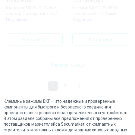
14.80
₽/
шт
175.48
₽/
шт
Клемма СМК 2273-244 (с
Клемма СМК 221-415 5
пастой) 4 отверстия 0,5-2,5
отверстий 0.2-4.0 мм2
мм2 EKF PROxima
блистер (5шт.) EKF PROxima
Под заказ
Под заказ
В корзину
В корзину
Загрузить еще
1
2
Клеммные зажимы EKF — это надежные и проверенные
компоненты для быстрого и безопасного соединения
проводов в электрощитах и распределительных устройствах.
В этом разделе собраны все предложения от проверенных
поставщиков маркетплейса Secumarket: от компактных
строительно-монтажных клемм до мощных силовых вводных