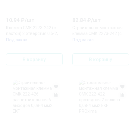
10.94
₽/
шт
82.84
₽/
шт
Клемма СМК 2273-242 (с
Строительно-монтажная
пастой) 2 отверстия 0,5-2,5
клемма СМК 2273-242 (с
мм2 EKF PROxima
пастой) 2 отверстия 0,5-2.5
Под заказ
Под заказ
мм2 блистер (5шт.) EKF
PROxima
В корзину
В корзину