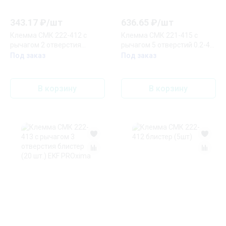
343.17
₽/
шт
636.65
₽/
шт
Клемма СМК 222-412 с
Клемма СМК 221-415 с
рычагом 2 отверстия
рычагом 5 отверстий 0.2-4.0
блистер (20 шт.) EKF
мм2 блистер (20 шт.) EKF
Под заказ
Под заказ
PROxima
PROxima
В корзину
В корзину