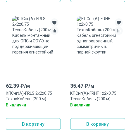
62.39
₽/
м
35.47
₽/
м
КПСнг(А)-FRLS 2x2x0,75
КПСнг(А)-FRHF 1x2x0,75
ТехноКабель (200 м)
ТехноКабель (200 м)
Кабель монтажный для
Кабель огнестойкий
В наличии
В наличии
ОПС и СОУЭ не
однопроволочный,
поддерживающий горения
симметричный, парной
огнестойкий
скрутки
В корзину
В корзину