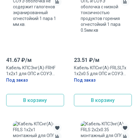
41.67
₽/
м
23.51
₽/
м
Кабель КПСЭнг(А)-FRHF
Кабель КПСнг(А)-FRLSLTx
1х2х1 для ОПС и СОУЭ
1х2х0.5 для ОПС и СОУЭ
оболочка не содержит
оболочка с низкой
Под заказ
Под заказ
галогенов экранированный
токсичностью продуктов
огнестойкий 1 пара 1 мм.кв.
горения огнестойкий 1 пара
0.5мм.кв
В корзину
В корзину