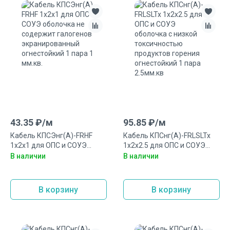
43.35
₽/
м
95.85
₽/
м
Кабель КПСЭнг(А)-FRHF
Кабель КПСнг(А)-FRLSLTx
1х2х1 для ОПС и СОУЭ
1х2х2.5 для ОПС и СОУЭ
оболочка не содержит
оболочка с низкой
В наличии
В наличии
галогенов экранированный
токсичностью продуктов
огнестойкий 1 пара 1 мм.кв.
горения огнестойкий 1 пара
2.5мм.кв
В корзину
В корзину