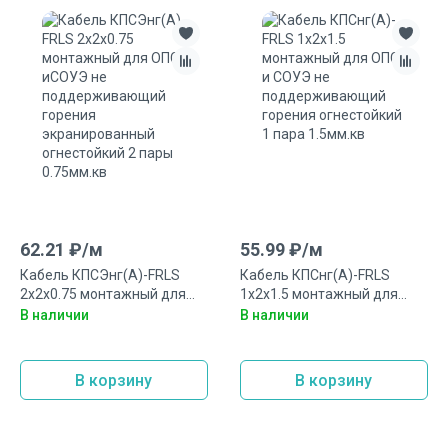
62.21
₽/
м
55.99
₽/
м
Кабель КПСЭнг(А)-FRLS
Кабель КПСнг(А)-FRLS
2х2х0.75 монтажный для
1х2х1.5 монтажный для
ОПС иСОУЭ не
ОПС и СОУЭ не
В наличии
В наличии
поддерживающий горения
поддерживающий горения
экранированный
огнестойкий 1 пара
огнестойкий 2 пары
1.5мм.кв
В корзину
В корзину
0.75мм.кв