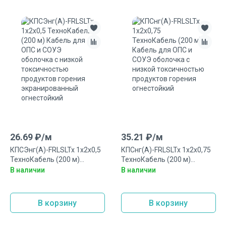
26.69
₽/
м
35.21
₽/
м
КПСЭнг(А)-FRLSLTx 1x2x0,5
КПСнг(А)-FRLSLTx 1x2x0,75
ТехноКабель (200 м)
ТехноКабель (200 м)
Кабель для ОПС и СОУЭ
Кабель для ОПС и СОУЭ
В наличии
В наличии
оболочка с низкой
оболочка с низкой
токсичностью продуктов
токсичностью продуктов
горения экранированный
горения огнестойкий
В корзину
В корзину
огнестойкий