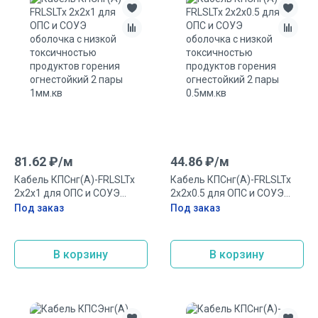
81.62
₽/
м
44.86
₽/
м
Кабель КПСнг(А)-FRLSLTx
Кабель КПСнг(А)-FRLSLTx
2х2х1 для ОПС и СОУЭ
2х2х0.5 для ОПС и СОУЭ
оболочка с низкой
оболочка с низкой
Под заказ
Под заказ
токсичностью продуктов
токсичностью продуктов
горения огнестойкий 2 пары
горения огнестойкий 2 пары
1мм.кв
0.5мм.кв
В корзину
В корзину