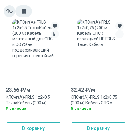
23.66
₽/
м
32.42
₽/
м
КПСнг(А)-FRLS 1x2x0,5
КПСнг(А)-FRLS 1x2x0,75
ТехноКабель (200 м)
(200 м) Кабель ОПС с
Кабель монтажный для
изоляцией НГ-FRLS
В наличии
В наличии
ОПС и СОУЭ не
ТехноКабель
поддерживающий горения
огнестойкий
В корзину
В корзину