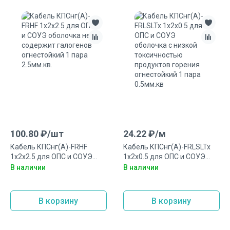
100.80
₽/
шт
24.22
₽/
м
Кабель КПСнг(А)-FRHF
Кабель КПСнг(А)-FRLSLTx
1х2х2.5 для ОПС и СОУЭ
1х2х0.5 для ОПС и СОУЭ
оболочка не содержит
оболочка с низкой
В наличии
В наличии
галогенов огнестойкий 1
токсичностью продуктов
пара 2.5мм.кв.
горения огнестойкий 1 пара
0.5мм.кв
В корзину
В корзину