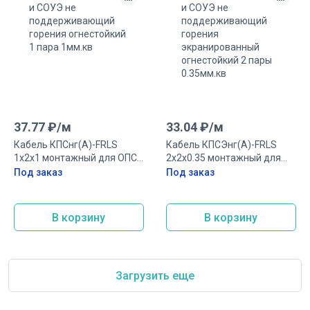
37.77
₽/
м
33.04
₽/
м
Кабель КПСнг(А)-FRLS
Кабель КПСЭнг(А)-FRLS
1х2х1 монтажный для ОПС
2х2х0.35 монтажный для
и СОУЭ не
ОПС и СОУЭ не
Под заказ
Под заказ
поддерживающий горения
поддерживающий горения
огнестойкий 1 пара 1мм.кв
экранированный
огнестойкий 2 пары
В корзину
В корзину
0.35мм.кв
Загрузить еще