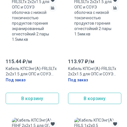
115.44
₽/
м
113.97
₽/
м
Кабель КПСЭнг(А)-FRLSLTx
Кабель КПСнг(А)-FRLSLTx
2х2х1.5 для ОПС и СОУЭ
2х2х1.5 для ОПС и СОУЭ
оболочка с низкой
оболочка с низкой
Под заказ
Под заказ
токсичностью продуктов
токсичностью продуктов
горения экранированный
горения огнестойкий 2 пары
огнестойкий 2 пары
1.5мм.кв
В корзину
В корзину
1.5мм.кв