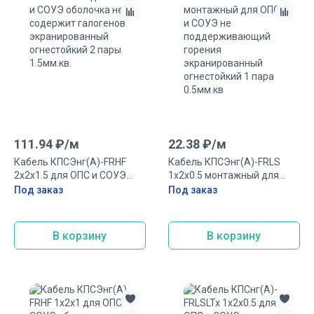
111.94
₽/
м
22.38
₽/
м
Кабель КПСЭнг(А)-FRHF
Кабель КПСЭнг(А)-FRLS
2х2х1.5 для ОПС и СОУЭ
1х2х0.5 монтажный для
оболочка не содержит
ОПС и СОУЭ не
Под заказ
Под заказ
галогенов экранированный
поддерживающий горения
огнестойкий 2 пары
экранированный
1.5мм.кв.
огнестойкий 1 пара
В корзину
В корзину
0.5мм.кв