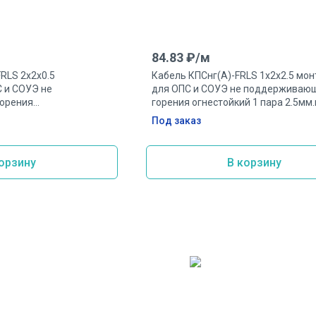
84.83
₽/
м
RLS 2х2х0.5
Кабель КПСнг(А)-FRLS 1х2х2.5 мо
 и СОУЭ не
для ОПС и СОУЭ не поддерживаю
орения
горения огнестойкий 1 пара 2.5мм.
нестойкий 2 пары
Под заказ
орзину
В корзину