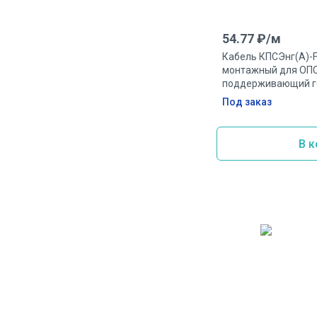
54.77
₽/
м
Кабель КПСЭнг(А)-F
монтажный для ОПС
поддерживающий г
экранированный огн
Под заказ
1.5мм.кв
В к