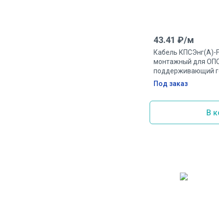
43.41
₽/
м
Кабель КПСЭнг(А)-F
монтажный для ОПС
поддерживающий г
экранированный ог
Под заказ
0.5мм.кв
В к