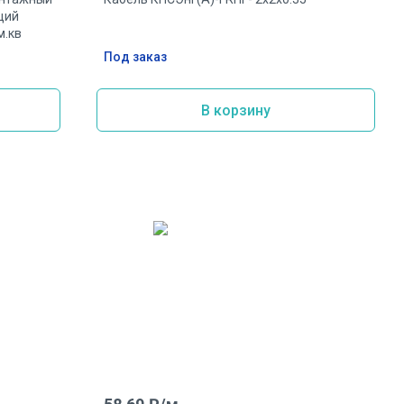
щий
м.кв
Под заказ
В корзину