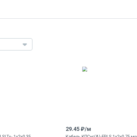
29.45
₽/
м
LSLTx- 1х2х0.35
Кабель КПСнг(А)-FRLS 1х2х0.75 м