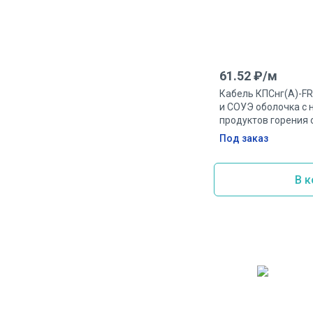
61.52
₽/
м
Кабель КПСнг(А)-FR
и СОУЭ оболочка с 
продуктов горения 
0.75мм.кв
Под заказ
В к