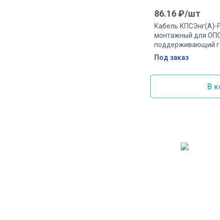
86.16
₽/
шт
Кабель КПСЭнг(А)-F
монтажный для ОПС
поддерживающий г
экранированный огн
Под заказ
2.5мм.кв
В к