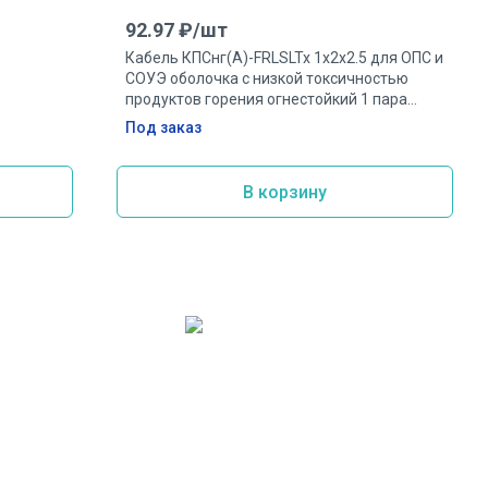
92.97
₽/
шт
Кабель КПСнг(А)-FRLSLTx 1х2х2.5 для ОПС и
СОУЭ оболочка с низкой токсичностью
продуктов горения огнестойкий 1 пара
2.5мм.кв
Под заказ
В корзину