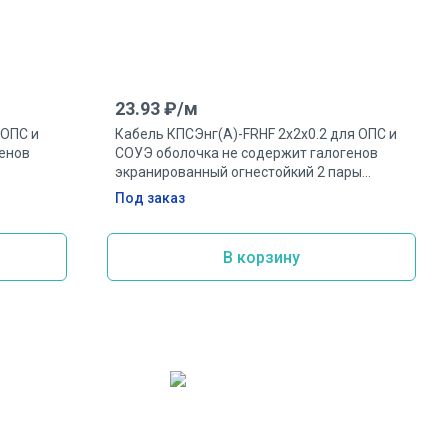
23.93
₽/
м
 ОПС и
Кабель КПСЭнг(А)-FRHF 2х2х0.2 для ОПС и
енов
СОУЭ оболочка не содержит галогенов
экранированный огнестойкий 2 пары
0.2мм.кв.
Под заказ
В корзину