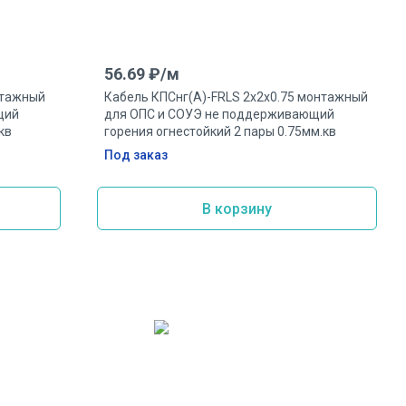
56.69
₽/
м
нтажный
Кабель КПСнг(А)-FRLS 2х2х0.75 монтажный
щий
для ОПС и СОУЭ не поддерживающий
кв
горения огнестойкий 2 пары 0.75мм.кв
Под заказ
В корзину