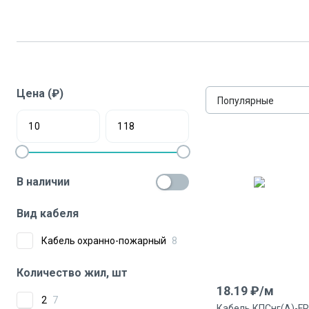
Цена (₽)
Популярные
В наличии
Вид кабеля
Кабель охранно-пожарный
8
Количество жил, шт
18.19
₽/
м
2
7
Кабель КПСнг(А)-FR