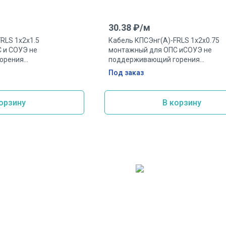
30.38
₽/
м
RLS 1х2х1.5
Кабель КПСЭнг(А)-FRLS 1х2х0.75
 и СОУЭ не
монтажный для ОПС иСОУЭ не
орения
поддерживающий горения
естойкий 1 пара
экранированный огнестойкий 1 па
Под заказ
0.75мм.кв
орзину
В корзину