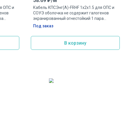
58.69
₽/
м
я ОПС и
Кабель КПСЭнг(А)-FRHF 1х2х1.5 для ОПС и
енов
СОУЭ оболочка не содержит галогенов
ра
экранированный огнестойкий 1 пара
1.5мм.кв.
Под заказ
В корзину