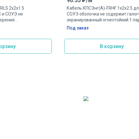
90.55
₽/
м
RLS 2х2х1.5
Кабель КПСЭнг(А)-FRHF 1х2х2.5 дл
 и СОУЭ не
СОУЭ оболочка не содержит галог
орения
экранированный огнестойкий 1 па
нестойкий 2 пары
2.5мм.кв.
Под заказ
орзину
В корзину