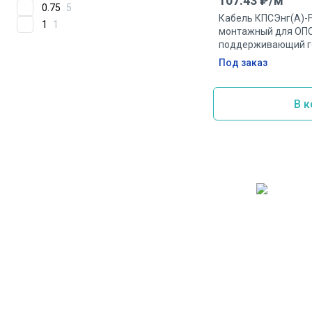
107.43
₽/
м
0.75
5
Кабель КПСЭнг(А)-F
1
1
монтажный для ОПС
поддерживающий г
экранированный ог
Под заказ
1.5мм.кв
В к