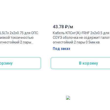
43.78
₽/
м
LSLTx 2х2х0.75 для ОПС
Кабель КПСнг(А)-FRHF 2х2х0.5 для
низкой токсичностью
СОУЭ оболочка не содержит галог
огнестойкий 2 пары
огнестойкий 2 пары 0.5мм.кв.
Под заказ
орзину
В корзину