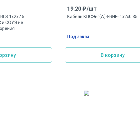
19.20
₽/
шт
RLS 1х2х2.5
Кабель КПСЭнг(А)-FRHF- 1х2х0.35
 и СОУЭ не
орения
естойкий 1 пара
Под заказ
орзину
В корзину