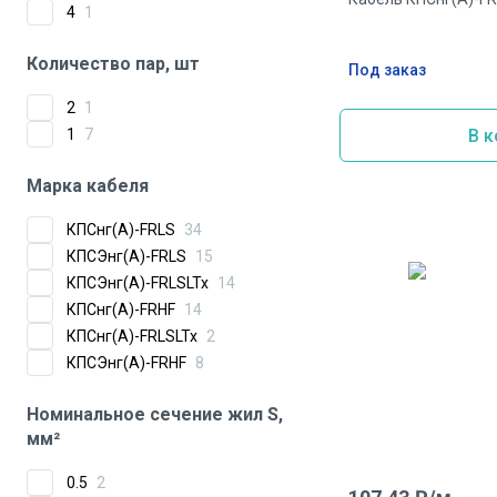
4
1
Количество пар, шт
Под заказ
2
1
1
7
В к
Марка кабеля
КПСнг(А)-FRLS
34
КПСЭнг(А)-FRLS
15
КПСЭнг(А)-FRLSLTx
14
КПСнг(А)-FRHF
14
КПСнг(А)-FRLSLTx
2
КПСЭнг(А)-FRHF
8
Номинальное сечение жил S,
мм²
0.5
2