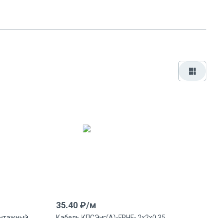
35.40
₽/
м
онтажный
Кабель КПСЭнг(А)-FRHF- 2х2х0.35