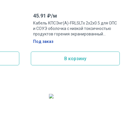
45.91
₽/
м
Кабель КПСЭнг(А)-FRLSLTx 2х2х0.5 для ОПС
и СОУЭ оболочка с низкой токсичностью
продуктов горения экранированный
ра
огнестойкий 2 пары 0.5мм.кв
Под заказ
В корзину