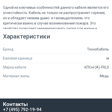
Одной из ключевых особенностей данного кабеля является его
огнестойкость. Кабель не только не распространяет горение,
но и обладает низким дымо- и газовыделением, что
критически важно в случае возникновения пожара. Это
свойство позволяет минимизировать риски для жизни и
здоровья людей, находящихся в помещениях, где
Характеристики
используется данный кабель. Благодаря использованию
огнестойкой низкотоксичной кремнийорганической резины в
Бренд
ТехноКабель
качестве изоляции, кабель обеспечивает надежную защиту от
высоких температур и агрессивных условий эксплуатации.
Базовая единица
м
Кабель КПСнг(А)-FRLSLTx 2х2х1.5 имеет симметричную
Марка кабеля
КПСнг(А)-FRLS
конструкцию, где изолированные жилы скручены парно. Это
обеспечивает отличные электрические характеристики и
Материал жилы
Медь
снижает влияние внешних помех. Сечение медных жил
составляет 1.5 мм², что делает его подходящим для передачи
сигналов на значительные расстояния без потерь.
Номинальное напряжение кабеля не превышает 300 В
переменного тока, что позволяет использовать его в
Контакты
различных электрических системах.
+7 (495) 792-19-94