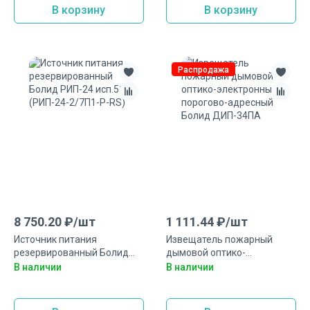
В корзину
В корзину
Распродажа
8 750.20
₽/
шт
1 111.44
₽/
шт
Источник питания
Извещатель пожарный
резервированный Болид
дымовой оптико-
РИП-24 исп.51 (РИП-24-
электронный порогово-
В наличии
В наличии
2/7П1-Р-RS)
адресный Болид ДИП-34ПА