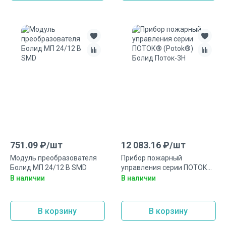
751.09
₽/
шт
12 083.16
₽/
шт
Модуль преобразователя
Прибор пожарный
Болид МП 24/12 В SMD
управления серии ПОТОК®
(Potok®) Болид Поток-3Н
В наличии
В наличии
В корзину
В корзину