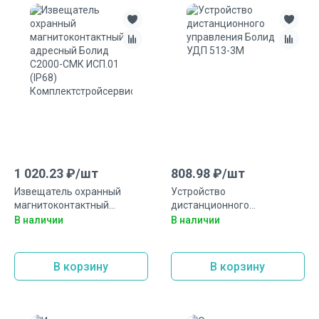
1 020.23
₽/
шт
808.98
₽/
шт
Извещатель охранный
Устройство
магнитоконтактный
дистанционного
адресный Болид С2000-
управления Болид УДП 513-
В наличии
В наличии
СМК ИСП.01 (IP68)
3М
Комплектстройсервис
В корзину
В корзину