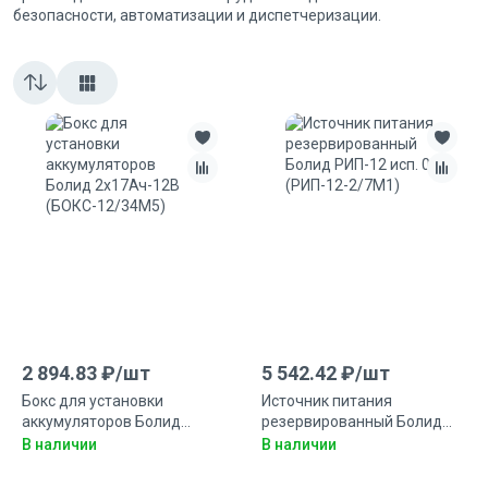
безопасности, автоматизации и диспетчеризации.
2 894.83
₽/
шт
5 542.42
₽/
шт
Бокс для установки
Источник питания
аккумуляторов Болид
резервированный Болид
2x17Ач-12В
РИП-12 исп. 02 (РИП-12-
В наличии
В наличии
(БОКС-12/34М5)
2/7М1)