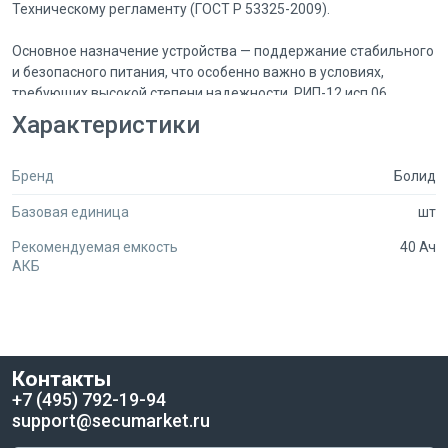
Техническому регламенту (ГОСТ Р 53325-2009).
Основное назначение устройства — поддержание стабильного
и безопасного питания, что особенно важно в условиях,
требующих высокой степени надежности. РИП-12 исп.06
обеспечивает контроль входного и выходного напряжения, а
Характеристики
также напряжения на аккумуляторной батарее, что позволяет
оперативно реагировать на любые отклонения и
Бренд
Болид
предотвращать возможные неисправности.
Базовая единица
шт
Устройство оснащено системой защиты с автоматическим
восстановлением работоспособности, которая предотвращает
Рекомендуемая емкость
40 Ач
повреждения от превышения выходного напряжения,
АКБ
перегрузок, переполюсовки аккумуляторов и короткого
замыкания. Интуитивно понятная световая индикация и
звуковая сигнализация информируют пользователя о
состоянии сети, наличии короткого замыкания, процессе
зарядки аккумулятора и отключении выхода при разряде
Контакты
батареи.
+7 (495) 792-19-94
support@secumarket.ru
Кроме того, источник питания имеет возможность контроля