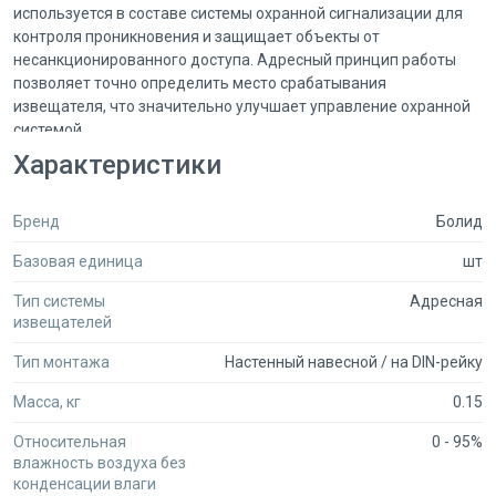
используется в составе системы охранной сигнализации для
контроля проникновения и защищает объекты от
несанкционированного доступа. Адресный принцип работы
позволяет точно определить место срабатывания
извещателя, что значительно улучшает управление охранной
системой.
Характеристики
Область применения:
Извещатель Болид С2000-ИК исп.02 применяется для охраны
Бренд
Болид
различных объектов, таких как жилые квартиры и дома,
офисные помещения, торговые центры, склады, учебные
Базовая единица
шт
заведения, больницы и производственные предприятия.
Устройство идеально подходит для установки в коридорах,
Тип системы
Адресная
холлах, комнатах и других местах с повышенной
извещателей
проходимостью, где требуется надежный контроль
проникновения.
Тип монтажа
Настенный навесной / на DIN-рейку
Масса, кг
0.15
Технические характеристики:
- Тип извещателя: объемный, оптико-электронный, адресный.
Относительная
0 - 95%
- Сенсор: инфракрасный (ИК).
влажность воздуха без
- Дальность обнаружения: до 12 метров.
конденсации влаги