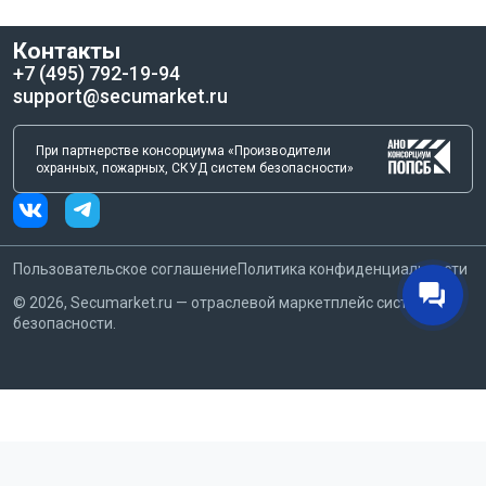
высокочувствительное устройство для обеспечения
безопасности вашего объекта. Его точная работа и легкая
Контакты
интеграция в систему охранной сигнализации делают его
+7 (495) 792-19-94
идеальным выбором для защиты от несанкционированного
support@secumarket.ru
проникновения.
При партнерстве консорциума «Производители
охранных, пожарных, СКУД систем безопасности»
Пользовательское соглашение
Политика конфиденциальности
©
2026
, Secumarket.ru — отраслевой маркетплейс систем
безопасности.