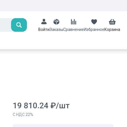
Поиск
Заказы
Сравнение
Избранное
Корзина
Войти
19 810.24
₽
/
шт
С НДС
22
%