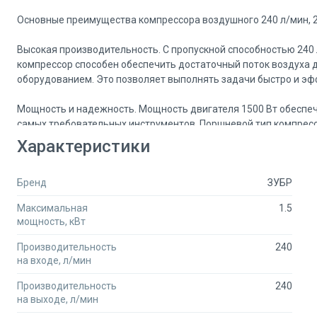
Основные преимущества компрессора воздушного 240 л/мин, 24
Высокая производительность. С пропускной способностью 240 
компрессор способен обеспечить достаточный поток воздуха 
оборудованием. Это позволяет выполнять задачи быстро и эф
Мощность и надежность. Мощность двигателя 1500 Вт обеспе
самых требовательных инструментов. Поршневой тип компресс
долговечных, что гарантирует долгий срок службы и минималь
Характеристики
Масляное смазание. Использование масляной системы смазки
Бренд
ЗУБР
предотвращая износ и обеспечивая стабильную работу на про
интенсивных нагрузках и длительных рабочих сменах.
Максимальная
1.5
мощность, кВт
Упрощенная конструкция и надежность. Прямой привод компре
повышению надежности и снижению вероятности поломок. Так
Производительность
240
устройство более устойчивым к износу.
на входе, л/мин
Производительность
240
Автоматическое управление. Встроенный выключатель давле
на выходе, л/мин
компрессора при достижении заданных параметров давления.