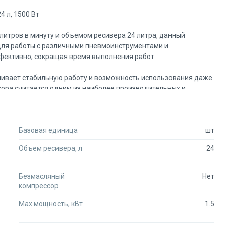
 л, 1500 Вт
литров в минуту и объемом ресивера 24 литра, данный
для работы с различными пневмоинструментами и
фективно, сокращая время выполнения работ.
чивает стабильную работу и возможность использования даже
ора считается одним из наиболее производительных и
ные затраты на обслуживание.
 значительно продлевает ресурс цилиндропоршневой группы,
Базовая единица
шт
тяжении долгого времени. Это особенно важно при
Объем ресивера, л
24
ссора упрощает его конструкцию, что способствует
ой дизайн облегчает техническое обслуживание и делает
Безмасляный
Нет
компрессор
Max мощность, кВт
1.5
ния обеспечивает автоматическое включение и выключение
 Это позволяет экономить электроэнергию и обеспечивает