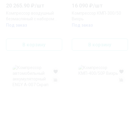
20 265.90
₽/
шт
16 090
₽/
шт
Компрессор воздушный
Компрессор КМП-300/50
безмасляный с набором
Вихрь
аксессуаров, 200 л/мин, 6 л,
Под заказ
Под заказ
1500 Вт
В корзину
В корзину