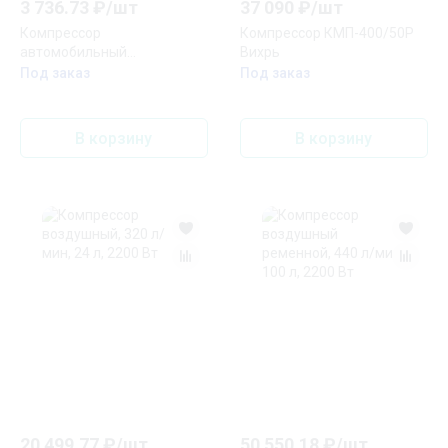
3 736.73
₽/
шт
37 090
₽/
шт
Компрессор
Компрессор КМП-400/50Р
автомобильный
Вихрь
аккумуляторный ENGY A-
Под заказ
Под заказ
007 Скрап
В корзину
В корзину
20 499.77
₽/
шт
50 550.18
₽/
шт