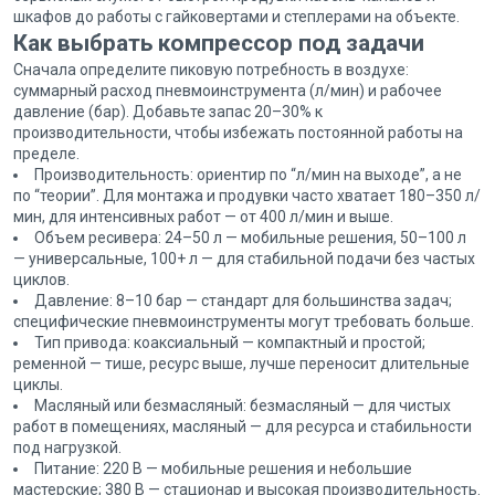
шкафов до работы с гайковертами и степлерами на объекте.
Как выбрать компрессор под задачи
Сначала определите пиковую потребность в воздухе:
суммарный расход пневмоинструмента (л/мин) и рабочее
давление (бар). Добавьте запас 20–30% к
производительности, чтобы избежать постоянной работы на
пределе.
Производительность: ориентир по “л/мин на выходе”, а не
по “теории”. Для монтажа и продувки часто хватает 180–350 л/
мин, для интенсивных работ — от 400 л/мин и выше.
Объем ресивера: 24–50 л — мобильные решения, 50–100 л
— универсальные, 100+ л — для стабильной подачи без частых
циклов.
Давление: 8–10 бар — стандарт для большинства задач;
специфические пневмоинструменты могут требовать больше.
Тип привода: коаксиальный — компактный и простой;
ременной — тише, ресурс выше, лучше переносит длительные
циклы.
Масляный или безмасляный: безмасляный — для чистых
работ в помещениях, масляный — для ресурса и стабильности
под нагрузкой.
Питание: 220 В — мобильные решения и небольшие
мастерские; 380 В — стационар и высокая производительность.