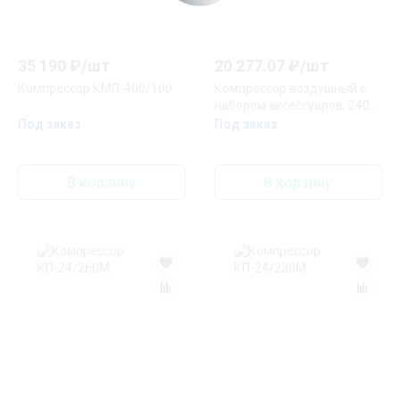
35 190
₽/
шт
20 277.07
₽/
шт
Компрессор КМП-400/100
Компрессор воздушный с
набором аксессуаров, 240
л/мин, 24 л, 1500 Вт
Под заказ
Под заказ
В корзину
В корзину