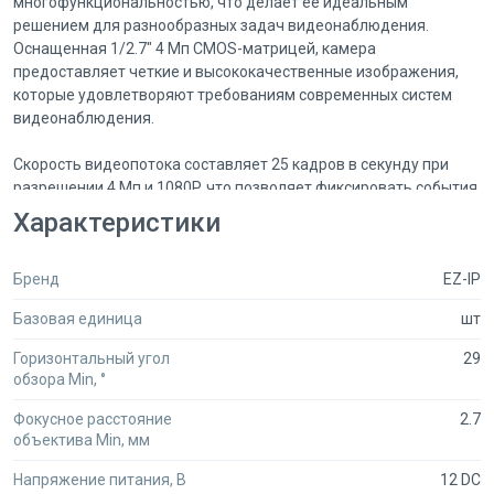
многофункциональностью, что делает её идеальным
решением для разнообразных задач видеонаблюдения.
Оснащенная 1/2.7" 4 Мп CMOS-матрицей, камера
предоставляет четкие и высококачественные изображения,
которые удовлетворяют требованиям современных систем
видеонаблюдения.
Скорость видеопотока составляет 25 кадров в секунду при
разрешении 4 Мп и 1080P, что позволяет фиксировать события
с высокой детализацией. Это особенно важно в ситуациях, где
Характеристики
необходимо четко различать лица или мелкие детали.
Высокое разрешение и скорость записи обеспечивают
Бренд
EZ-IP
качественное мониторинг в реальном времени, что делает эту
камеру незаменимой для обеспечения безопасности.
Базовая единица
шт
Одной из ключевых особенностей EZ-HAC-D3A41P-VF-2712
Горизонтальный угол
29
является вариофокальный объектив с фокусным расстоянием
обзора Min, °
от 2.7 до 12 мм. Это позволяет пользователям вручную
настраивать угол обзора и фокусировку, что дает
Фокусное расстояние
2.7
объектива Min, мм
возможность более точно адаптировать систему
видеонаблюдения под конкретные потребности. Благодаря
Напряжение питания, В
12 DC
функции Smart IR, интенсивность инфракрасной подсветки