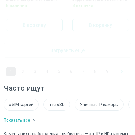
SM-D160-PW
SM-D38-PW
В наличии
В наличии
В корзину
В корзину
Загрузить еще
1
2
3
4
5
6
7
8
9
Часто ищут
с SIM картой
microSD
Уличные IP камеры
Показать все
Камеры видеонаблюдения для бизнеса — это IP и HD‑системы