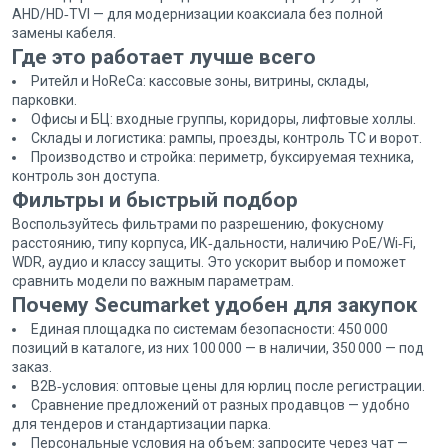
AHD/HD‑TVI — для модернизации коаксиала без полной
замены кабеля.
Где это работает лучше всего
Ритейл и HoReCa: кассовые зоны, витрины, склады,
парковки.
Офисы и БЦ: входные группы, коридоры, лифтовые холлы.
Склады и логистика: рампы, проезды, контроль ТС и ворот.
Производство и стройка: периметр, буксируемая техника,
контроль зон доступа.
Фильтры и быстрый подбор
Воспользуйтесь фильтрами по разрешению, фокусному
расстоянию, типу корпуса, ИК‑дальности, наличию PoE/Wi‑Fi,
WDR, аудио и классу защиты. Это ускорит выбор и поможет
сравнить модели по важным параметрам.
Почему Secumarket удобен для закупок
Единая площадка по системам безопасности: 450 000
позиций в каталоге, из них 100 000 — в наличии, 350 000 — под
заказ.
B2B‑условия: оптовые цены для юрлиц после регистрации.
Сравнение предложений от разных продавцов — удобно
для тендеров и стандартизации парка.
Персональные условия на объем: запросите через чат —