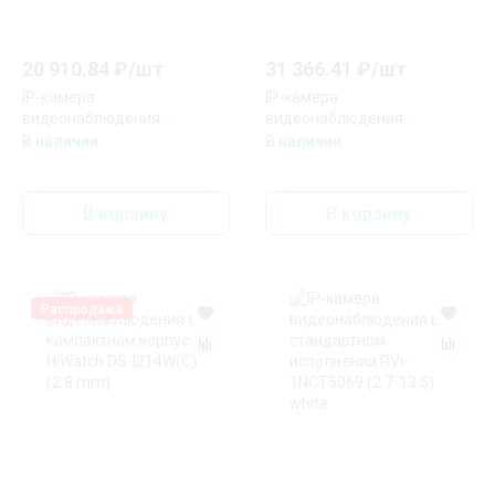
20 910.84
₽/
шт
31 366.41
₽/
шт
IP-камера
IP-камера
видеонаблюдения
видеонаблюдения
скоростная купольная
скоростная купольная
В наличии
В наличии
Uniview IPC6612SR-X25-VG
Uniview IPC6612SR-X33-VG
В корзину
В корзину
Распродажа