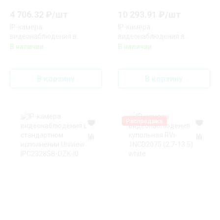
4 706.32
₽/
шт
10 293.91
₽/
шт
IP-камера
IP-камера
видеонаблюдения в
видеонаблюдения в
стандартном исполнении
стандартном исполнении
В наличии
В наличии
Uniview IPC2322LB-ADZK-G
Uniview IPC2322SB-DZK-I0
В корзину
В корзину
Распродажа