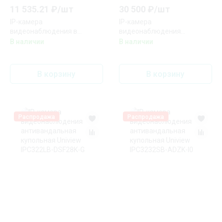
11 535.21
₽/
шт
30 500
₽/
шт
IP-камера
IP-камера
видеонаблюдения в
видеонаблюдения
стандартном исполнении
купольная RVi-1NCD2075
В наличии
В наличии
Uniview IPC2328SB-DZK-I0
(2.7-13.5) white
В корзину
В корзину
Распродажа
Распродажа