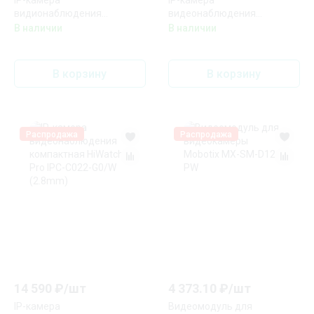
IP-камера
IP-камера
видионаблюдения
видеонаблюдения
купольная Hikvision DS-
компактная HiWatch DS-
В наличии
В наличии
2DE4225W-DE
I214(B) (2.8 mm)
В корзину
В корзину
Распродажа
Распродажа
14 590
₽/
шт
4 373.10
₽/
шт
IP-камера
Видеомодуль для