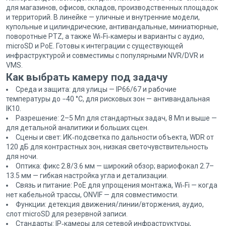
для магазинов, офисов, складов, производственных площадок
и территорий. В линейке — уличные и внутренние модели,
купольные и цилиндрические, антивандальные, миниатюрные,
поворотные PTZ, а также Wi‑Fi‑камеры и варианты с аудио,
microSD и PoE. Готовы к интеграции с существующей
инфраструктурой и совместимы с популярными NVR/DVR и
VMS.
Как выбрать камеру под задачу
Среда и защита: для улицы — IP66/67 и рабочие
температуры до −40 °C, для рисковых зон — антивандальная
IK10.
Разрешение: 2–5 Мп для стандартных задач, 8 Мп и выше —
для детальной аналитики и больших сцен.
Сцены и свет: ИК‑подсветка по дальности объекта, WDR от
120 дБ для контрастных зон, низкая светочувствительность
для ночи.
Оптика: фикс 2.8/3.6 мм — широкий обзор; вариофокал 2.7–
13.5 мм — гибкая настройка угла и детализации.
Связь и питание: PoE для упрощения монтажа, Wi‑Fi — когда
нет кабельной трассы, ONVIF — для совместимости.
Функции: детекция движения/линии/вторжения, аудио,
слот microSD для резервной записи.
Стандарты: IP‑камеры для сетевой инфраструктуры,