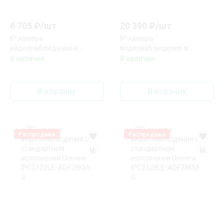
6 705
₽/
шт
20 390
₽/
шт
IP-камера
IP-камера
видеонаблюдения в
видеонаблюдения в
компактном корпусе
стандартном исполнении
В наличии
В наличии
HiWatch DS-I214W(С) (2.8
RVi-1NCT5069 (2.7-13.5)
mm)
white
В корзину
В корзину
Распродажа
Распродажа