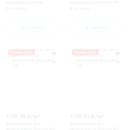
видеонаблюдения
видеокамеры Mobotix MX-
компактная HiWatch Pro
SM-D12-PW
В наличии
В наличии
IPC-C022-G0/W (2.8mm)
В корзину
В корзину
Распродажа
Распродажа
3 541.88
₽/
шт
3 542.81
₽/
шт
Видеомодуль для
Видеомодуль для
видеокамеры Mobotix MX-
видеокамеры Mobotix MX-