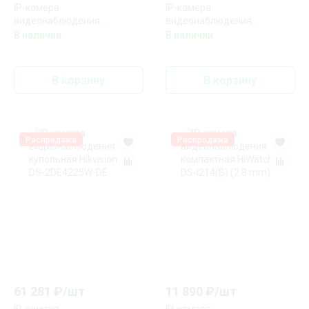
IP-камера
IP-камера
видеонаблюдения
видеонаблюдения
антивандальная купольная
купольная антивандальная
В наличии
В наличии
Uniview IPC3534SB-ADNZK-
Uniview IPC3632LB-ADZK-G
I0
В корзину
В корзину
Распродажа
Распродажа
61 281
₽/
шт
11 890
₽/
шт