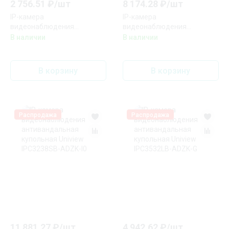
2 756.51
₽/
шт
8 174.28
₽/
шт
IP-камера
IP-камера
видеонаблюдения
видеонаблюдения
антивандальная купольная
антивандальная купольная
В наличии
В наличии
Uniview IPC322LB-DSF28K-G
Uniview IPC3232SB-ADZK-I0
В корзину
В корзину
Распродажа
Распродажа
11 881.27
₽/
шт
4 942.62
₽/
шт