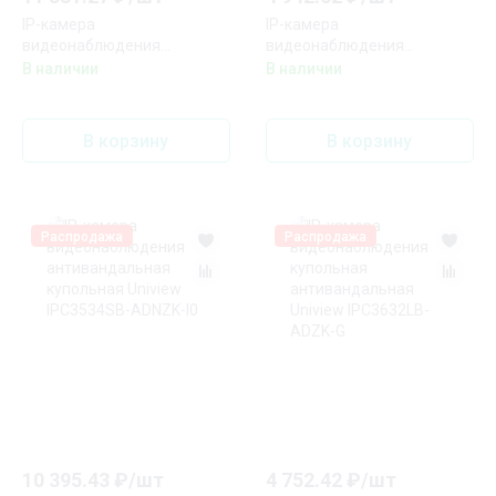
IP-камера
IP-камера
видеонаблюдения
видеонаблюдения
антивандальная купольная
антивандальная купольная
В наличии
В наличии
Uniview IPC3238SB-ADZK-I0
Uniview IPC3532LB-ADZK-G
В корзину
В корзину
Распродажа
Распродажа
10 395.43
₽/
шт
4 752.42
₽/
шт