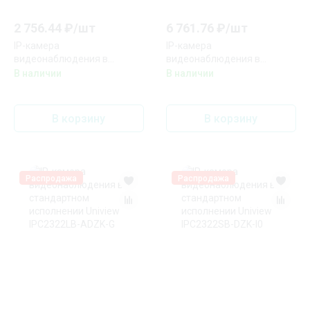
2 756.44
₽/
шт
6 761.76
₽/
шт
IP-камера
IP-камера
видеонаблюдения в
видеонаблюдения в
стандартном исполнении
стандартном исполнении
В наличии
В наличии
Uniview IPC2122LB-
Uniview IPC2128LE-
ADF28KM-G
ADF28KM-G
В корзину
В корзину
Распродажа
Распродажа