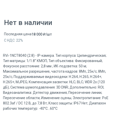
Нет в наличии
Последняя цена
18 000
₽
/
шт
С НДС:
22
%
RVi-1NCT8040 (2.8) - IP-камера. Тип корпуса: Цилиндрическая;
Тип матрицы: 1/1.8” КМОП; Тип объектива: Фиксированный;
Фокусное расстояние: 2,8 мм ; ИК-подсветка: 50 м;
Максимальное разрешение, частота кадров: 8Мп, 25к/с; 8Мп,
25к/с; Поддерживаемые видеокодеки: H.264; H.265; H.264+;
H.265+; MJPEG; Компенсация засветки: HLC; BLC; WDR 2x (120
дБ); Система шумоподавления: 3D DNR; Дополнительно: ROI;
Видеоаналитика: Детектор движения; Пересечение линии;
Пересечение области; Изменение сцены; Электропитание: PoE
802.3af / DC 12 В, до 7,8 Вт; Класс защиты: IP67 Нет; Диапазон
рабочих температур: -40°С...60°С