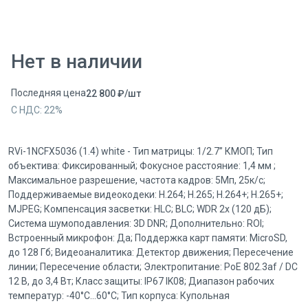
Нет в наличии
Последняя цена
22 800
₽
/
шт
С НДС:
22
%
RVi-1NCFX5036 (1.4) white - Тип матрицы: 1/2.7” КМОП; Тип
объектива: Фиксированный; Фокусное расстояние: 1,4 мм ;
Максимальное разрешение, частота кадров: 5Мп, 25к/с;
Поддерживаемые видеокодеки: H.264; H.265; H.264+; H.265+;
MJPEG; Компенсация засветки: HLC; BLC; WDR 2x (120 дБ);
Система шумоподавления: 3D DNR; Дополнительно: ROI;
Встроенный микрофон: Да; Поддержка карт памяти: MicroSD,
до 128 Гб; Видеоаналитика: Детектор движения; Пересечение
линии; Пересечение области; Электропитание: PoE 802.3af / DC
12 В, до 3,4 Вт; Класс защиты: IP67 IK08; Диапазон рабочих
температур: -40°С...60°С; Тип корпуса: Купольная