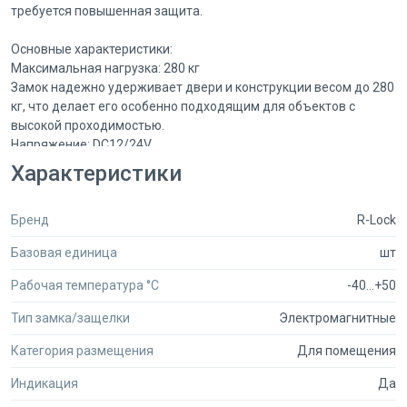
требуется повышенная защита.
Основные характеристики:
Максимальная нагрузка: 280 кг
Замок надежно удерживает двери и конструкции весом до 280
кг, что делает его особенно подходящим для объектов с
высокой проходимостью.
Напряжение: DC12/24V
Работа на постоянном напряжении 12 или 24 вольта
Характеристики
позволяет легко интегрировать замок в различные системы
электроснабжения.
Бренд
R-Lock
Цвет корпуса: Серый, RAL 7032 (галечный серый)
Элегантный цвет корпуса в галечном сером оформлении
Базовая единица
шт
позволяет замку гармонично вписаться в любой интерьер.
Материал: Металл
Рабочая температура °C
-40…+50
Изготавливается из высококачественного металла, что
обеспечивает долговечность и защиту от механических
Тип замка/защелки
Электромагнитные
повреждений.
Категория размещения
Для помещения
Датчики: Встроенные датчики Холла и магнито-контактный
датчик
Индикация
Да
Замок оснащен двумя интегрированными датчиками, которые