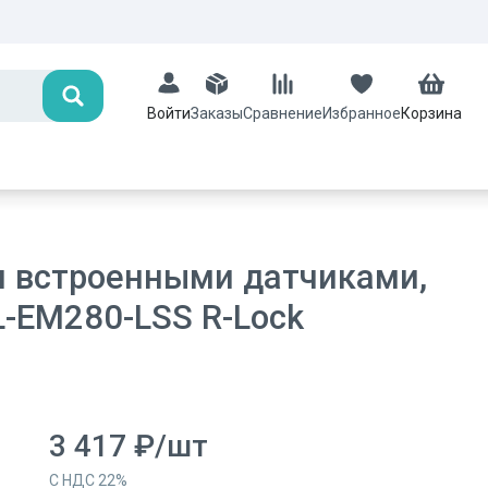
Поиск
Заказы
Сравнение
Избранное
Корзина
Войти
я встроенными датчиками,
-EM280-LSS R-Lock
3 417
₽
/
шт
С НДС
22
%