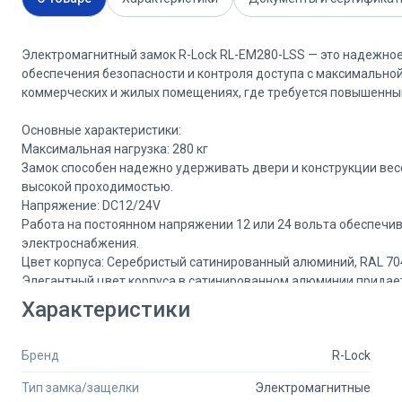
Электромагнитный замок R-Lock RL-EM280-LSS — это надежное
обеспечения безопасности и контроля доступа с максимальной 
коммерческих и жилых помещениях, где требуется повышенны
Основные характеристики:
Максимальная нагрузка: 280 кг
Замок способен надежно удерживать двери и конструкции весо
высокой проходимостью.
Напряжение: DC12/24V
Работа на постоянном напряжении 12 или 24 вольта обеспечи
электроснабжения.
Цвет корпуса: Серебристый сатинированный алюминий, RAL 70
Элегантный цвет корпуса в сатинированном алюминии придает
Материал: Металл
Характеристики
Изготавливается из качественного металла, что гарантирует
Датчики: Встроенные датчики Холла и магнито-контактный да
Бренд
R-Lock
Замок оснащен двумя интегрированными датчиками, которые 
Датчик Холла: Позволяет контролировать состояние замка (о
Тип замка/защелки
Электромагнитные
Магнито-контактный датчик: Используется для определения о