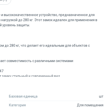
 и высококачественное устройство, предназначенное для
нагрузкой до 280 кг. Этот замок идеален для применения в
й уровень защиты.
м до 280 кг, что делает его идеальным для объектов с
вает совместимость с различными системами
47
 замку стильный и современный вид.
 долговечность и защищенность от механических повреждений.
тчик
Базовая единица
шт
обеспечивают дополнительный уровень безопасности:
ткрыт/закрыт) и обеспечивает надежную фиксацию двери.
Категория
Для помещения
ткрытия двери, что эффективно управляет системой