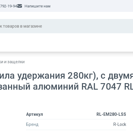
 792-19-94
Напишите нам
ки и защелки
ила удержания 280кг), с двум
ванный алюминий RAL 7047 RL
Артикул
RL-EM280-LSS
Бренд
R-Lock