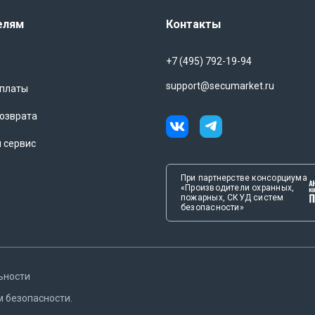
елям
Контакты
+7 (495) 792-19-94
support@secumarket.ru
оплаты
озврата
и сервис
При партнерстве консорциума
«Производители охранных,
пожарных, СКУД систем
безопасности»
ьности
м безопасности.