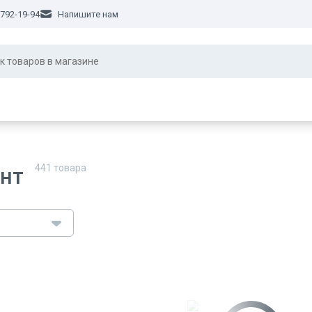
 792-19-94
Напишите нам
441
товара
нт