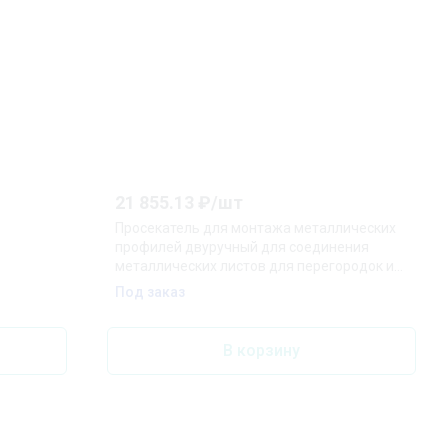
21 855.13
₽/
шт
Просекатель для монтажа металлических
профилей двуручный для соединения
металлических листов для перегородок и
подвесных потолков для коробчатых и
Под заказ
угловых профилей толщиной макс 12 мм
(2x06 мм) L-340 мм чёрные 2-
компонентные рукоятки
В корзину