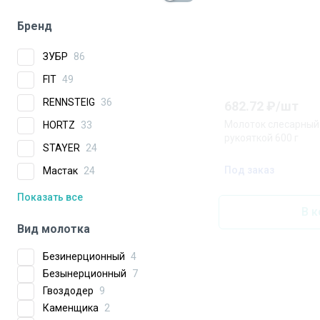
Бренд
ЗУБР
86
FIT
49
RENNSTEIG
36
682.72
₽/
шт
Молоток слесарный
HORTZ
33
рукояткой 600 г
STAYER
24
Под заказ
Мастак
24
Показать все
В к
Вид молотка
Безинерционный
4
Безынерционный
7
Гвоздодер
9
Каменщика
2