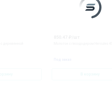
850.47
₽/
шт
 с деревянной
Молоток с гвоздодером Hercules 45
Под заказ
орзину
В корзину