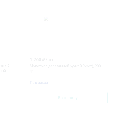
1 260
₽/
шт
зца 7
Молоток с деревянной ручкой (орех), 200
ьный
гр.
Под заказ
В корзину