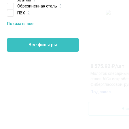
Обрезиненная сталь
3
ПВХ
2
Показать все
Все фильтры
8 575.92
₽/
шт
Молоток слесарный 
сплав AlCu искробе
фиберглассовой. ру
Под заказ
В к