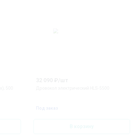
32 090
₽/
шт
), 500
Дровокол электрический HLS-5500
Под заказ
В корзину