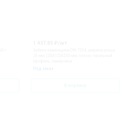
1 437.85
₽/
шт
0 г
Зубило каменщика DIN 7254, ширина резца
26 мм, (20X12)X250 мм, плоско-овальный
профиль, лакировка
Под заказ
В корзину