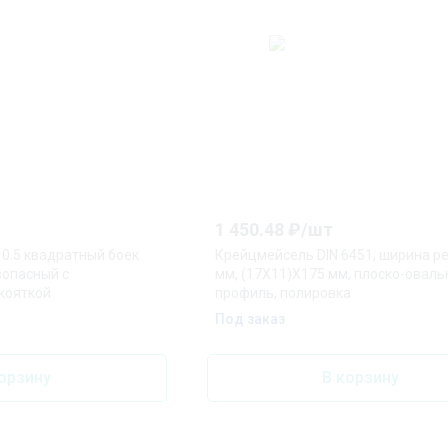
1 450.48
₽/
шт
0.5 квадратный боек
Крейцмейсель DIN 6451, ширина ре
зопасный с
мм, (17X11)X175 мм, плоско-овал
кояткой
профиль, полировка
Под заказ
орзину
В корзину