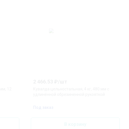
2 466.53
₽/
шт
мм, 12
Кувалда цельностальная, 4 кг, 480 мм с
удлинённой обрезиненной рукояткой
Под заказ
В корзину