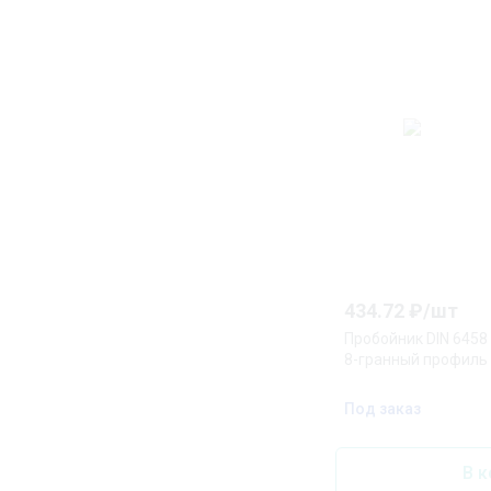
434.72
₽/
шт
Пробойник DIN 6458 
8-гранный профиль
Под заказ
В к