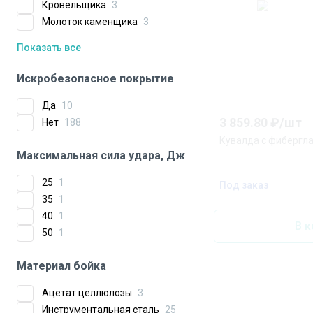
Кровельщика
3
Молоток каменщика
3
Показать все
Искробезопасное покрытие
Да
10
3 859.80
₽/
шт
Нет
188
Кувалда с фиберглас
Максимальная сила удара, Дж
25
1
Под заказ
35
1
40
1
В к
50
1
Материал бойка
Ацетат целлюлозы
3
Инструментальная сталь
25