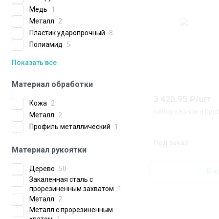
Медь
1
Металл
2
Пластик ударопрочный
8
Полиамид
5
Показать все
Материал обработки
3 420.95
₽/
шт
Кожа
2
Набор кернов и про
Металл
2
Профиль металлический
1
Под заказ
Материал рукоятки
Дерево
50
В к
Закаленная сталь с
прорезиненным захватом
1
Металл
2
Металл с прорезиненным
хватом
1