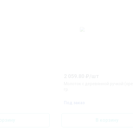
2 059.80
₽/
шт
Молоток с деревянной ручкой (орех
гр.
Под заказ
орзину
В корзину