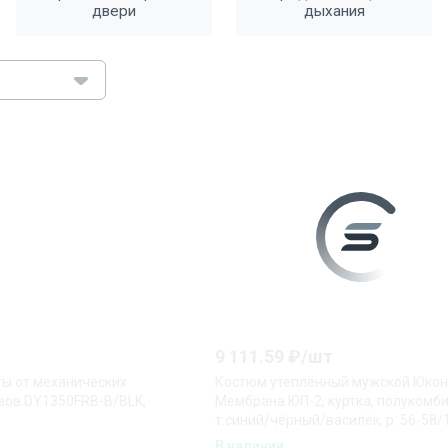
двери
дыхания
9 111.59
₽/
шт
ты от механических
Костюм утеплённый мужской Юкон
зов DY1350FRB-B/BLK,
Мембрана ЮП-2, куртка, полукомби
т.синий/чёрный/василёк, р. 56-58/
В наличии