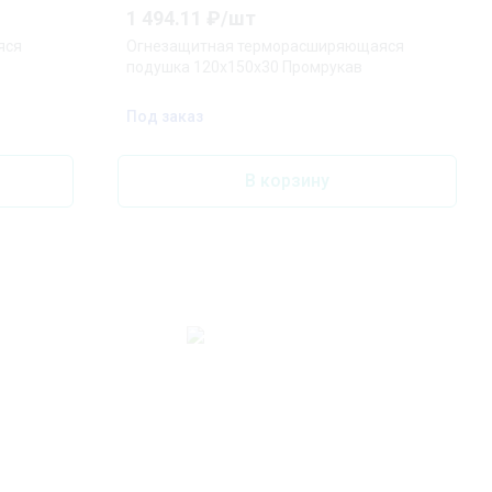
1 494.11
₽/
шт
яся
Огнезащитная терморасширяющаяся
подушка 120х150х30 Промрукав
Под заказ
В корзину