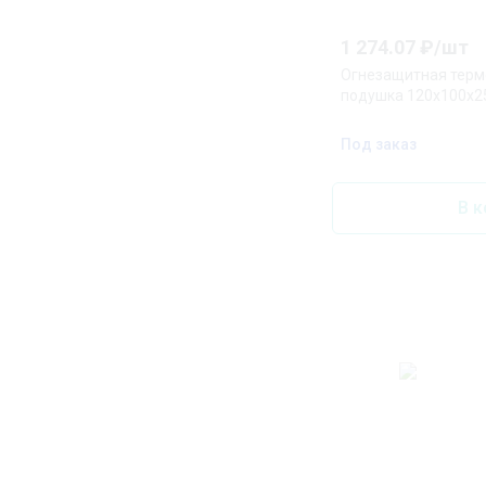
1 274.07
₽/
шт
Огнезащитная тер
подушка 120х100х2
Под заказ
В к