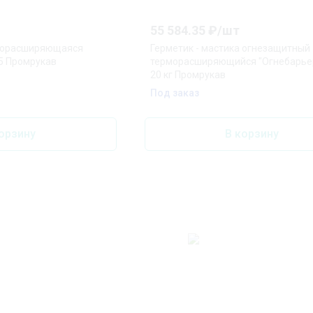
55 584.35
₽/
шт
морасширяющаяся
Герметик - мастика огнезащитный
5 Промрукав
терморасширяющийся "Огнебарье
20 кг Промрукав
Под заказ
орзину
В корзину