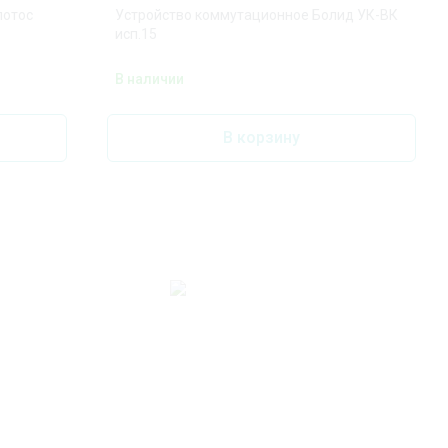
потос
Устройство коммутационное Болид УК-ВК
исп.15
В наличии
В корзину