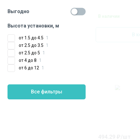
Выгодно
В наличии
Высота установки, м
В к
от 1.5 до 4.5
1
от 2.5 до 3.5
1
от 2.5 до 5
1
от 4 до 8
1
от 6 до 12
1
Все фильтры
494.29
₽/
шт