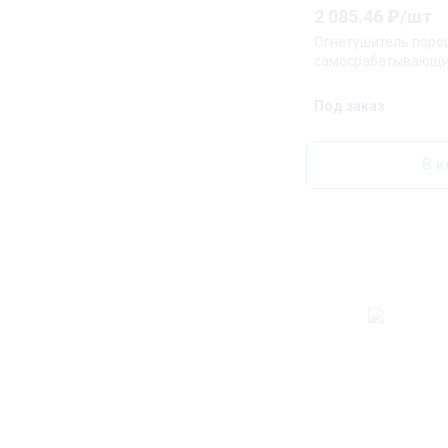
2 085.46
₽/
шт
Огнетушитель пор
самосрабатывающи
Под заказ
В к