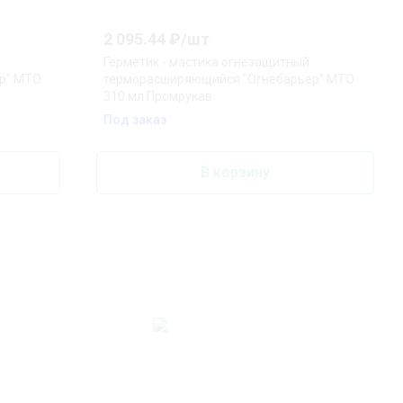
2 095.44
₽/
шт
Герметик - мастика огнезащитный
р" МТО
терморасширяющийся "Огнебарьер" МТО
310 мл Промрукав
Под заказ
В корзину