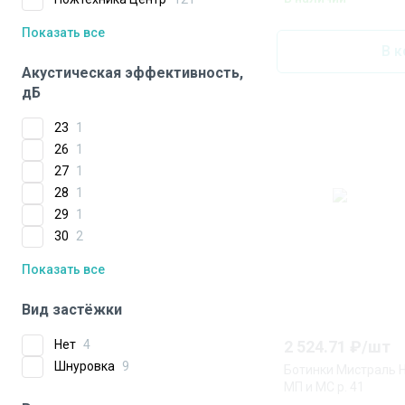
Показать все
В к
Акустическая эффективность,
дБ
23
1
26
1
27
1
28
1
29
1
30
2
Показать все
Вид застёжки
2 524.71
₽/
шт
Нет
4
Шнуровка
9
Ботинки Мистраль 
МП и МС р. 41