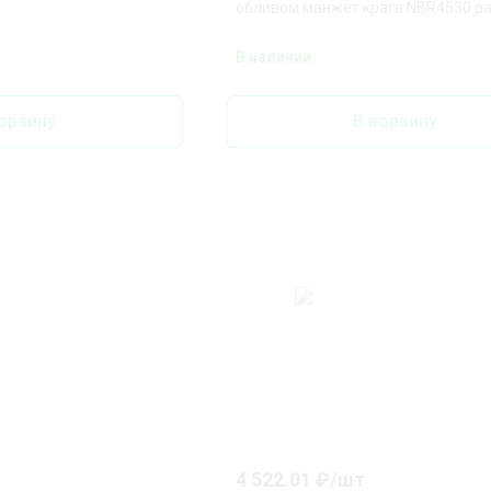
обливом манжет крага NBR4530 ра
В наличии
орзину
В корзину
4 522.01
₽/
шт