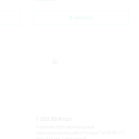
В корзину
1 322.60
₽/
шт
Герметик противопожарный
терморасширяющийся Огнеза "ОГНЕЗА-ГТ",
туба 310 мл., цвет серый