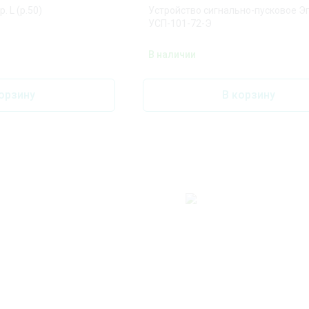
. L (р.50)
Устройство сигнально-пусковое Э
УСП-101-72-Э
В наличии
орзину
В корзину