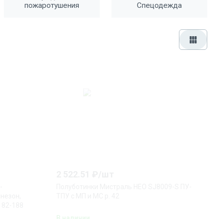
пожаротушения
Спецодежда
2 522.51
₽/
шт
-
Полуботинки Мистраль НЕО SJ8009-S ПУ-
незон,
ТПУ с МП и МС р. 42
182-188
В наличии