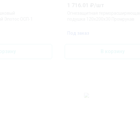
1 716.01
₽/
шт
ошковый
Огнезащитная терморасширяюща
й Эпотос ОСП-1
подушка 120х200х30 Промрукав
Под заказ
орзину
В корзину