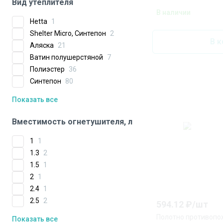
Вид утеплителя
В наличии
Hetta
1
Shelter Micro, Синтепон
2
В к
Аляска
21
Ватин полушерстяной
7
Полиэстер
36
Синтепон
80
Показать все
Вместимость огнетушителя, л
1
1
1.3
2
1.5
1
2
1
2.4
1
2.5
2
594.12
₽/
шт
Полотно противопо
Показать все