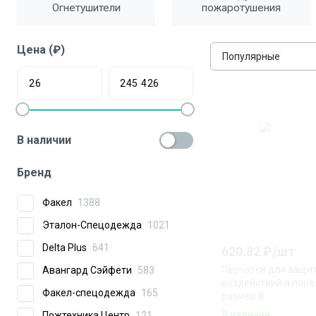
Огнетушители
пожаротушения
Цена (₽)
Популярные
В наличии
Бренд
Факел
1388
Эталон-Спецодежда
1021
Delta Plus
641
620.82
₽/
шт
Перчатки для защи
Авангард Сэйфети
583
воздействий и поре
Факел-спецодежда
165
размер 8
В наличии
Пожтехника Центр
121