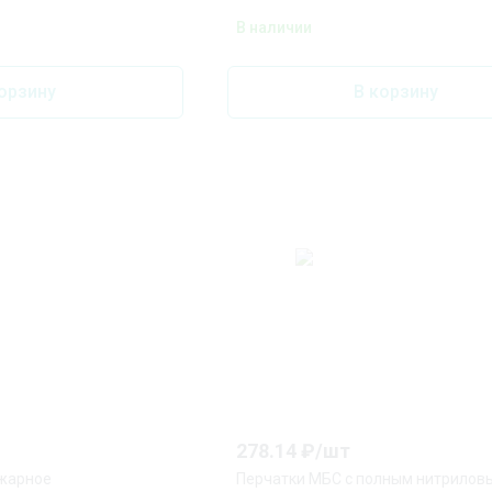
В наличии
орзину
В корзину
278.14
₽/
шт
жарное
Перчатки МБС с полным нитрилов