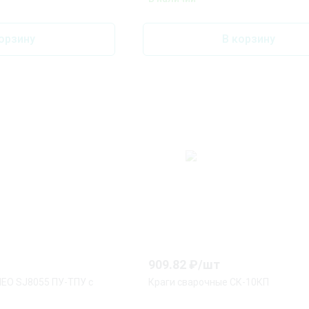
орзину
В корзину
909.82
₽/
шт
НЕО SJ8055 ПУ-ТПУ с
Краги сварочные СК-10КП