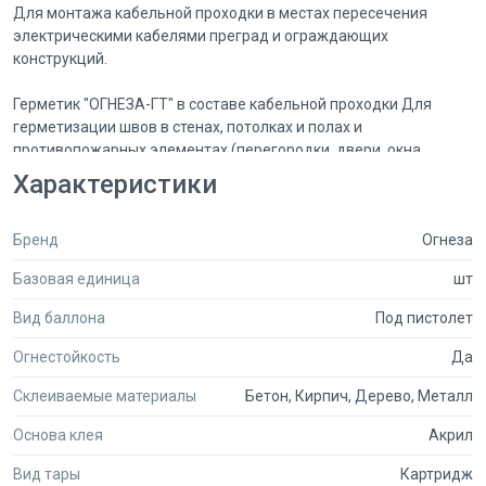
Для монтажа кабельной проходки в местах пересечения
электрическими кабелями преград и ограждающих
конструкций.
Герметик "ОГНЕЗА-ГТ" в составе кабельной проходки Для
герметизации швов в стенах, потолках и полах и
противопожарных элементах (перегородки, двери, окна,
воздуховоды и пр.).
Характеристики
Для придания огнестойкости деформационным и
конструкционным швам между бетонными элементами
Бренд
Огнеза
здания.
Базовая единица
шт
В момент воздействия пожара, под воздействием высоких
температур (от 200 °С), огнезащитная мастика начинает
Вид баллона
Под пистолет
моментально вспучиваться, трехмерно расширяясь, тем
самым препятствует проникновению огня и дыма в смежные
Огнестойкость
Да
помещения.
Склеиваемые материалы
Бетон, Кирпич, Дерево, Металл
Преимущества противопожарного герметика
Основа клея
Акрил
Экономичный
Не имеет российских аналогов
Вид тары
Картридж