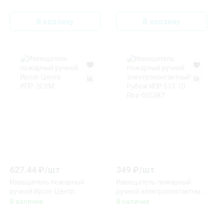
В корзину
В корзину
627.44
₽/
шт
349
₽/
шт
Извещатель пожарный
Извещатель пожарный
ручной Ирсэт-Центр
ручной электроконтактный
ИПР-3СУМ
Рубеж ИПР 513-10 Rbz-
В наличии
В наличии
055387