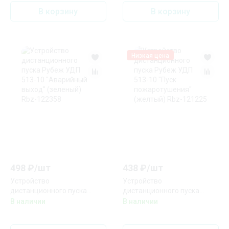
В корзину
В корзину
Низкая цена
498
₽/
шт
438
₽/
шт
Устройство
Устройство
дистанционного пуска
дистанционного пуска
Рубеж УДП 513-10
Рубеж УДП 513-10 "Пуск
В наличии
В наличии
"Аварийный выход"
пожаротушения" (желтый)
(зеленый) Rbz-122358
Rbz-121225