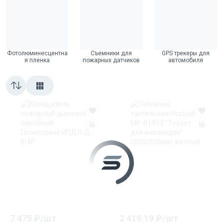
Фотолюминесцентна
Съемники для
GPS трекеры для
я пленка
пожарных датчиков
автомобиля
7 475
₽/
шт
2 419.19
₽/
шт