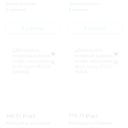
дымовой оптико-
дымовой оптико-
электронный точечный
электронный Ирсэт-Центр
В наличии
В наличии
ИВС-
ИП 212-3СМ
Сигналспецавтоматика ИП
212-44 (ДИП-44)
В корзину
В корзину
446.51
₽/
шт
779.71
₽/
шт
Извещатель пожарный
Извещатель пожарный