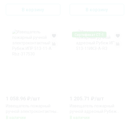
В корзину
В корзину
Сертификат СТ-1
1 058.96
₽/
шт
1 205.71
₽/
шт
Извещатель пожарный
Извещатель пожарный
ручной электроконтактный
ручной адресный Рубеж
Рубеж ИПР 513-11-А Rbz-
ИПР 513-11ИКЗ-А-R3
В наличии
В наличии
317530