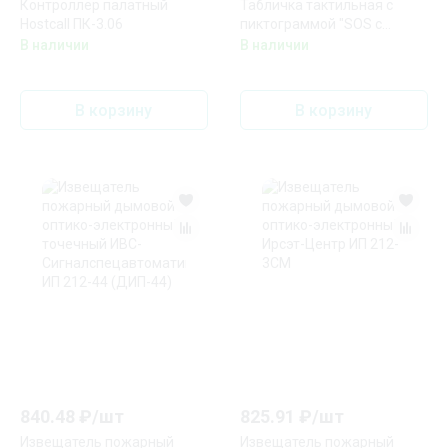
Контроллер палатный
Табличка тактильная с
Hostcall ПК-3.06
пиктограммой "SOS с
трубкой" Hostcall MP-010R2
В наличии
В наличии
В корзину
В корзину
840.48
₽/
шт
825.91
₽/
шт
Извещатель пожарный
Извещатель пожарный