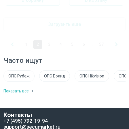
В корзину
В корзину
Загрузить еще
1
2
3
4
5
6
...
57
Часто ищут
ОПС Рубеж
ОПС Болид
ОПС Hikvision
ОПС 
Показать все
Контакты
+7 (495) 792-19-94
support@secumarket.ru