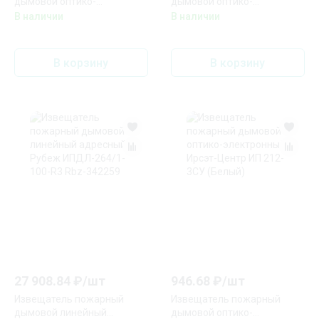
дымовой оптико-
дымовой оптико-
электронный Ирсэт-Центр
электронный Ирсэт-Центр
В наличии
В наличии
ИП 212-3СМ NEW
ИП 212-3СМ-И
В корзину
В корзину
27 908.84
₽/
шт
946.68
₽/
шт
Извещатель пожарный
Извещатель пожарный
дымовой линейный
дымовой оптико-