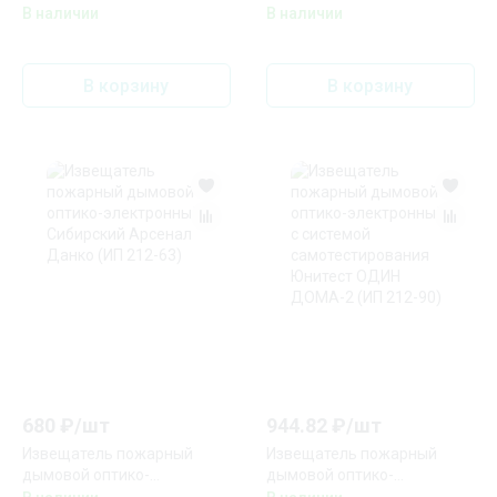
адресный Рубеж
электронный Ирсэт-Центр
В наличии
В наличии
ИПДЛ-264/1-100-R3 Rbz-
ИП 212-3СУ (Белый)
342259
В корзину
В корзину
680
₽/
шт
944.82
₽/
шт
Извещатель пожарный
Извещатель пожарный
дымовой оптико-
дымовой оптико-
электронный Сибирский
электронный с системой