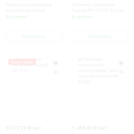
Извещатель пожарный
Табличка тактильная
дымовой линейный
Hostcall MP-010Y3 "Туалет
Полисервис ИПДЛ-Д-II/4Р
для инвалидов"
В наличии
В наличии
(200x200мм) желтый
В корзину
В корзину
Распродажа
8 217.29
₽/
шт
1 360.80
₽/
шт