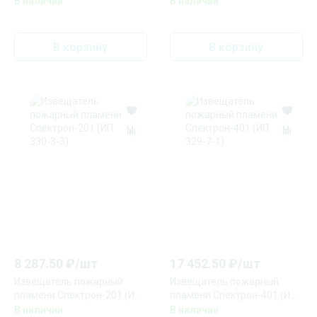
В наличии
В наличии
Арсенал Данко (ИП 212-63)
самотестирования Юнитест
ОДИН ДОМА-2 (ИП 212-90)
В корзину
В корзину
8 287.50
₽/
шт
17 452.50
₽/
шт
Извещатель пожарный
Извещатель пожарный
пламени Спектрон-201 (ИП
пламени Спектрон-401 (ИП
330-3-3)
329-7-1)
В наличии
В наличии