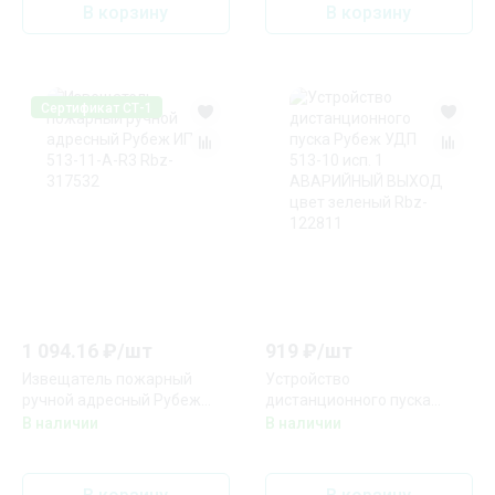
В корзину
В корзину
Сертификат СТ-1
1 094.16
₽/
шт
919
₽/
шт
Извещатель пожарный
Устройство
ручной адресный Рубеж
дистанционного пуска
ИПР 513-11-А-R3 Rbz-
Рубеж УДП 513-10 исп. 1
В наличии
В наличии
317532
АВАРИЙНЫЙ ВЫХОД цвет
зеленый Rbz-122811