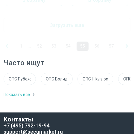
В корзину
В корзину
Загрузить еще
1
...
52
53
54
55
56
57
Часто ищут
ОПС Рубеж
ОПС Болид
ОПС Hikvision
ОПС 
Показать все
Контакты
+7 (495) 792-19-94
support@secumarket.ru