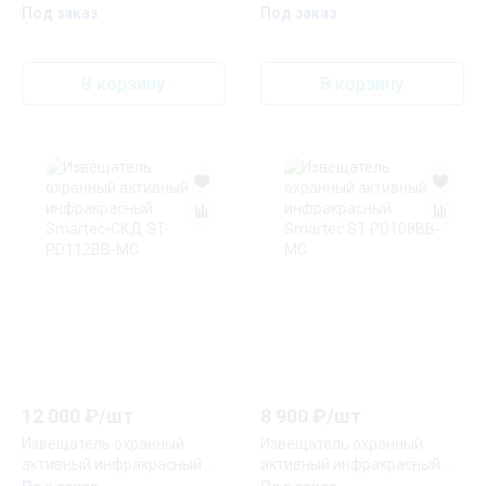
001
Smartec ST-PD102BB-MC
Под заказ
Под заказ
В корзину
В корзину
12 000
₽/
шт
8 900
₽/
шт
Извещатель охранный
Извещатель охранный
активный инфракрасный
активный инфракрасный
Smartec-СКД ST-PD112BB-
Smartec ST-PD108BB-MC