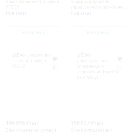
Блок оповещения Тромбон
Блок распределения
IP-БО8
управления и сопряжения
Тромбон БРУ-М30Д
Под заказ
Под заказ
В корзину
В корзину
165 836
₽/
шт
158 517
₽/
шт
Блок управления cетевой
Блок распределения