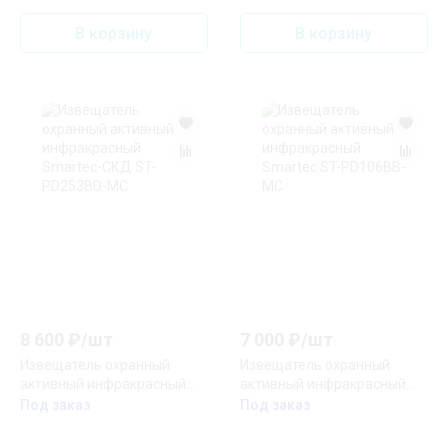
В корзину
В корзину
8 600
₽/
шт
7 000
₽/
шт
Извещатель охранный
Извещатель охранный
активный инфракрасный
активный инфракрасный
Smartec-СКД ST-PD253BD-
Smartec ST-PD106BB-MC
Под заказ
Под заказ
MC