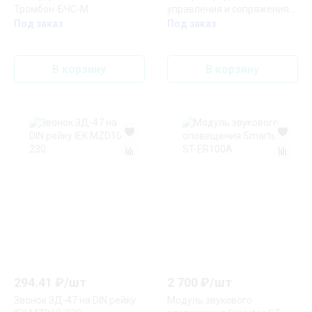
Тромбон-БЧС-М
управления и сопряжения
Тромбон БРУ-М15Д
Под заказ
Под заказ
В корзину
В корзину
294.41
₽/
шт
2 700
₽/
шт
Звонок ЗД-47 на DIN рейку
Модуль звукового