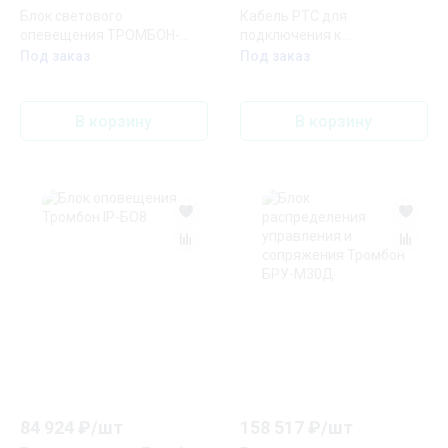
Блок светового
Кабель РТС для
опевещения ТРОМБОН-
подключения к
БСО
абонентским линиям сетей
Под заказ
Под заказ
ТРОМБОН Кабель РТС/30В
В корзину
В корзину
84 924
₽/
шт
158 517
₽/
шт