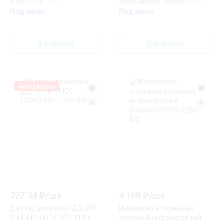
IEK MZD10-230
оповещения Smartec ST-
ER100A
Под заказ
Под заказ
В корзину
В корзину
Низкая цена
727.34
₽/
шт
4 100
₽/
шт
Датчик движения ДД 009
Извещатель охранный
IP44 IEK LDD10-009-1100-
активный инфракрасный