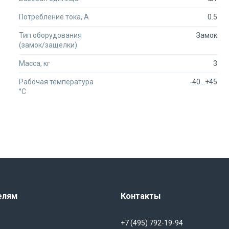
Потребление тока, А
0.5
Тип оборудования
Замок
(замок/защелки)
Масса, кг
3
Рабочая температура
-40...+45
°C
елям
Контакты
+7 (495) 792-19-94