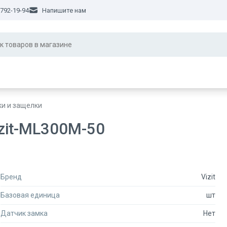
 792-19-94
Напишите нам
ки и защелки
zit-ML300M-50
Бренд
Vizit
Базовая единица
шт
Датчик замка
Нет