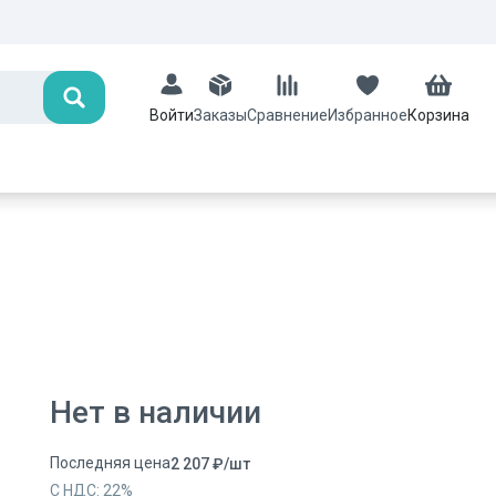
Поиск
Заказы
Сравнение
Избранное
Корзина
Войти
Нет в наличии
Последняя цена
2 207
₽
/
шт
С НДС:
22
%