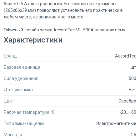
более 0,5 A электроэнергии. Его компактные размеры
(265х66х39 мм) позволяют установить его практически в
любом месте, не занимая много места.
Офисный дизайн замка AccordTec ML-500А позволяет ему
гармонично вписаться в интерьер вашего офиса, не нарушая
Характеристики
общий стиль помещения. В комплекте с замком идет планка,
что делает его установку еще более удобной и простой.
Бренд
AccordTec
Обеспечьте безопасность своего помещения с помощью
Базовая единица
шт
электромагнитного замка AccordTec ML-500А и будьте
уверены в том, что ваша собственность надежно защищена.
Сила удержания
500
Датчик замка
Нет
Цвет
Серебро
Рабочая температура °C
-20...+60
Тип замка/защелки
Электромагнитные
Масса, кг
4.5