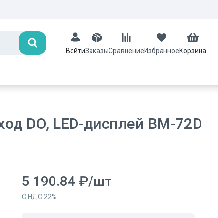
Поиск
Заказы
Сравнение
Избранное
Корзина
Войти
ход DO, LED-дисплей ВМ-72D
5 190.84
₽
/
шт
С НДС
22
%