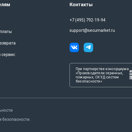
елям
Контакты
+7 (495) 792-19-94
support@secumarket.ru
оплаты
озврата
и сервис
При партнерстве консорциума
«Производители охранных,
пожарных, СКУД систем
безопасности»
ьности
м безопасности.