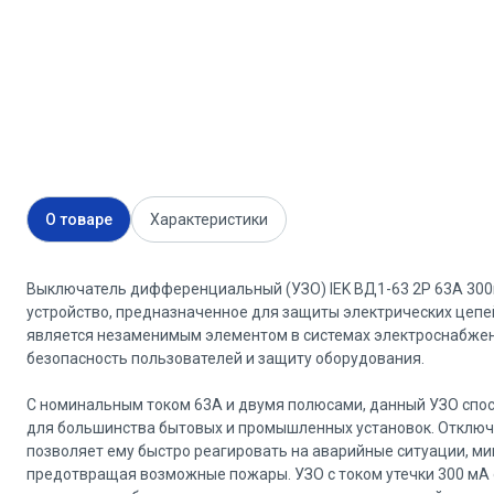
О товаре
Характеристики
Выключатель дифференциальный (УЗО) IEK ВД1-63 2Р 63А 300
устройство, предназначенное для защиты электрических цепей
является незаменимым элементом в системах электроснабжени
безопасность пользователей и защиту оборудования.
С номинальным током 63А и двумя полюсами, данный УЗО спос
для большинства бытовых и промышленных установок. Отключа
позволяет ему быстро реагировать на аварийные ситуации, м
предотвращая возможные пожары. УЗО с током утечки 300 мА