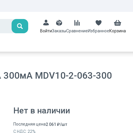
Поиск
Заказы
Сравнение
Избранное
Корзина
Войти
А 300мА MDV10-2-063-300
Нет в наличии
Последняя цена
2 061
₽
/
шт
С НДС:
22
%