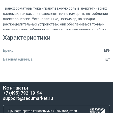
Трансформаторы тока играют важную роль в энергетических
системах, так как они позволяют точно измерять потребление
электроэнергии. Установленные, например, во вводно-
распределительных устройствах, они обеспечивают точный
учет энергопотребления и помогают оптимизировать работу
электрооборудования.
Характеристики
ТТЕ-100-800/5А класс точности 0,5 EKF PROxima отличается
Бренд
EKF
высокой точностью измерений и надежностью в работе.
Благодаря своей конструкции и качественным материалам, из
Базовая единица
шт
которых он изготовлен, этот трансформатор тока
обеспечивает стабильную и точную передачу сигнала
измерительным приборам.
Кроме того, ТТЕ-100-800/5А класс точности 0,5 EKF PROxima
Контакты
легко устанавливается и обслуживается, что делает его
+7 (495) 792-19-94
удобным в использовании. Он имеет компактные размеры и
support@secumarket.ru
надежное крепление, что обеспечивает простоту монтажа в
различных электрических системах.
При партнерстве консорциума «Производители