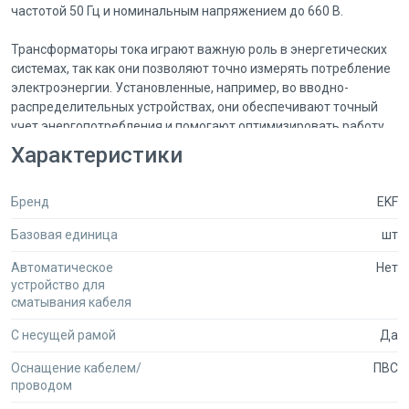
частотой 50 Гц и номинальным напряжением до 660 В.
Трансформаторы тока играют важную роль в энергетических
системах, так как они позволяют точно измерять потребление
электроэнергии. Установленные, например, во вводно-
распределительных устройствах, они обеспечивают точный
учет энергопотребления и помогают оптимизировать работу
электрооборудования.
Характеристики
ТТЕ-100-800/5А класс точности 0,5 EKF PROxima отличается
Бренд
EKF
высокой точностью измерений и надежностью в работе.
Благодаря своей конструкции и качественным материалам, из
Базовая единица
шт
которых он изготовлен, этот трансформатор тока
обеспечивает стабильную и точную передачу сигнала
Автоматическое
Нет
измерительным приборам.
устройство для
сматывания кабеля
Кроме того, ТТЕ-100-800/5А класс точности 0,5 EKF PROxima
С несущей рамой
Да
легко устанавливается и обслуживается, что делает его
удобным в использовании. Он имеет компактные размеры и
Оснащение кабелем/
ПВС
надежное крепление, что обеспечивает простоту монтажа в
проводом
различных электрических системах.