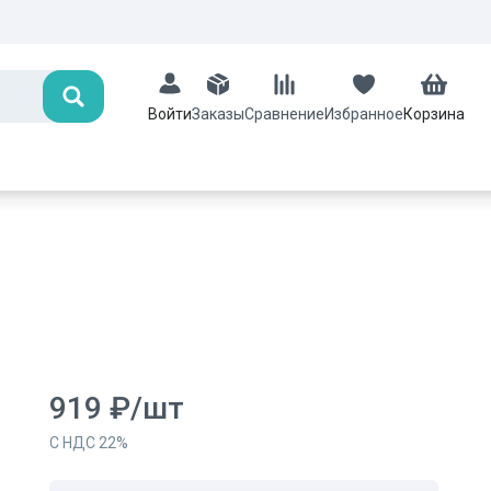
Поиск
Заказы
Сравнение
Избранное
Корзина
Войти
919
₽
/
шт
С НДС
22
%