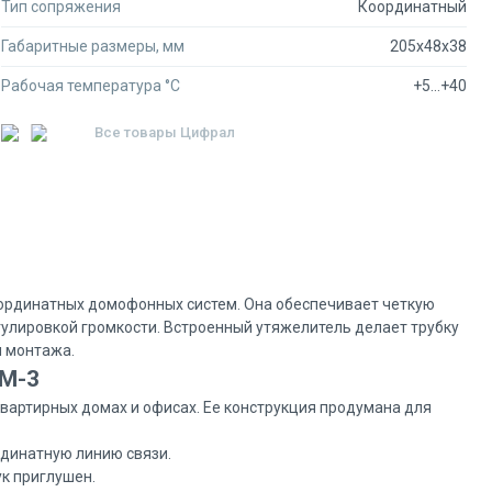
Тип сопряжения
Координатный
Габаритные размеры, мм
205x48x38
Рабочая температура °C
+5…+40
Все товары
Цифрал
ординатных домофонных систем. Она обеспечивает четкую
гулировкой громкости. Встроенный утяжелитель делает трубку
я монтажа.
КМ-3
вартирных домах и офисах. Ее конструкция продумана для
динатную линию связи.
ук приглушен.