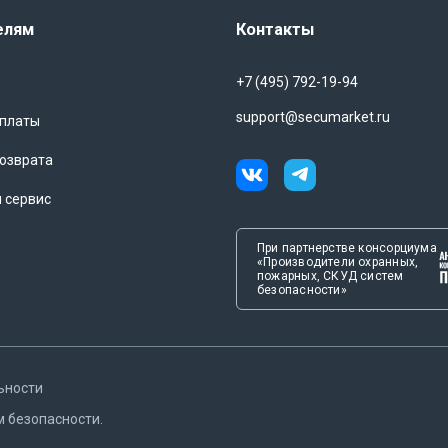
елям
Контакты
+7 (495) 792-19-94
support@secumarket.ru
оплаты
озврата
и сервис
При партнерстве консорциума
«Производители охранных,
пожарных, СКУД систем
безопасности»
ьности
м безопасности.