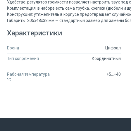
Удобство: регулятор громкости позволяет настроить звук под с
Комплектация: в наборе есть сама трубка, крепеж (дюбели и ш
Конструкция: утяжелитель в корпусе предотвращает случайное
Габариты: 205х48х38 мм — стандартный размер для замены бо
Почему Secumarket — правильный выбор 
Характеристики
Мы — первая B2B-площадка для профессионалов в сфере безопас
более 450 000 товаров от проверенных поставщиков, включая 
Для юридических лиц и специалистов у нас действуют оптовые 
Бренд
Цифрал
крупная партия или особые условия, напишите в чат — наш ме
Тип сопряжения
Координатный
Мы экономим ваше время: на одной странице товара можно ср
принять оптимальное решение для вашего проекта.
Рабочая температура
+5…+40
°C