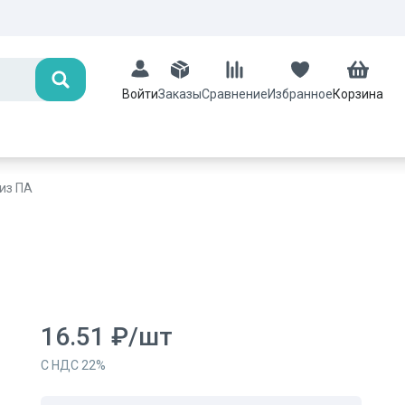
Поиск
Заказы
Сравнение
Избранное
Корзина
Войти
из ПА
16.51
₽
/
шт
С НДС
22
%