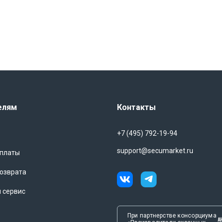
елям
Контакты
+7 (495) 792-19-94
support@secumarket.ru
оплаты
озврата
и сервис
При партнерстве консорциума