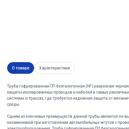
О товаре
Характеристики
Труба гофрированная ПП безгалогенная (HF) разрезная черная 
защиты изолированных проводов и кабелей в самых различных
системах и трассах, где требуется надежная защита от меха
среды.
Одним из ключевых преимуществ данной трубы является ее выс
незаменимой при изготовлении автомобильных жгутов с пров
электрооборудования. Труба гофрированная ПП безгалогенная