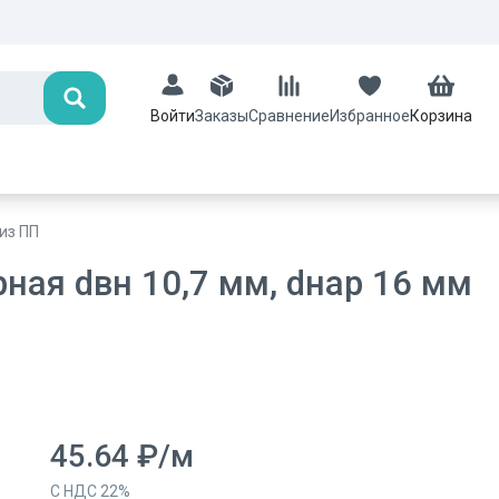
Поиск
Заказы
Сравнение
Избранное
Корзина
Войти
из ПП
ная dвн 10,7 мм, dнар 16 мм
45.64
₽
/
м
С НДС
22
%