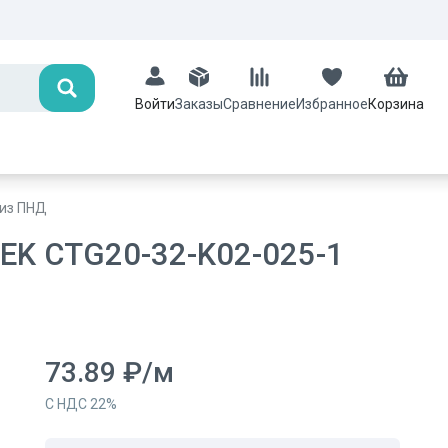
Поиск
Заказы
Сравнение
Избранное
Корзина
Войти
 из ПНД
IEK CTG20-32-K02-025-1
73.89
₽
/
м
С НДС
22
%