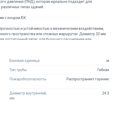
ого давления (ПНД), которая идеально подходит для
 различных типах зданий.
м с зондом IEK
прочностью и устойчивостью к механическим воздействиям,
енного пространства или сложных маршрутах. Диаметр 32 мм
вая достаточный запас для будущего расширения или
 универсальное решение для профессиональных электриков и
Базовая единица
м
через трубу, значительно ускоряя процесс монтажа и снижая
обеспечивает дополнительную защиту от ультрафиолетового
Тип трубы
Гибкая
ружных работах или в условиях повышенной влажности.
Пожаробезопасность
Распространяет горение
ых сферах:
Диаметр внутренний,
24.3
мм
ещениях;
ных зданиях;
дения, охранные и пожарные сигнализации;