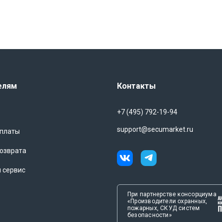
ждений;
ительстве новых объектов или модернизации существующих.
прокладывать трубы в сложных условиях;
о обеспечивает долгий срок службы;
лет, влагу и химические вещества;
елям
Контакты
при необходимости;
 время монтажа и снижая затраты.
+7 (495) 792-19-94
support@secumarket.ru
оплаты
тель электротехнических решений, предлагающий продукцию
озврата
 безопасности и надежности. Гофрированные трубы IEK
ной защитой кабельных линий, что делает их оптимальным
и сервис
При партнерстве консорциума
«Производители охранных,
пожарных, СКУД систем
безопасности»
т IEK с длиной 25 метров и встроенным зондом