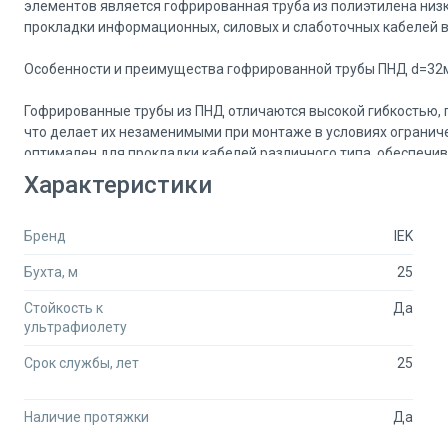
элементов является гофрированная труба из полиэтилена низк
прокладки информационных, силовых и слаботочных кабелей в
Особенности и преимущества гофрированной трубы ПНД d=32м
Гофрированные трубы из ПНД отличаются высокой гибкостью, 
что делает их незаменимыми при монтаже в условиях огранич
оптимален для прокладки кабелей различного типа, обеспечи
модернизации системы.
Характеристики
Модель от IEK с длиной 25 метров и встроенным зондом — это
Бренд
IEK
монтажных бригад. Зонд позволяет легко протягивать кабели 
риск повреждений кабельной продукции. Черный цвет трубы 
Бухта, м
25
излучения и внешних воздействий, что особенно важно при на
Стойкость к
Да
Области применения
ультрафиолету
Гофрированные трубы из ПНД широко используются в различн
Срок службы, лет
25
- Прокладка информационных кабелей в офисных и жилых пом
Наличие протяжки
Да
- Монтаж силовых линий в производственных и административ
- Укладка слаботочных систем, таких как системы видеонаблю