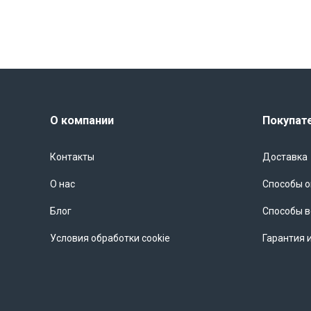
- Строительство и реконструкция медицинских и детских учре
- Внутренние и наружные инженерные коммуникации при стро
Преимущества выбора гофрированной трубы IEK
- Высокая гибкость и легкость монтажа, что позволяет легко 
- Прочность и устойчивость к механическим повреждениям, чт
- Защита кабелей от внешних воздействий, включая ультрафио
О компании
Покупат
- Возможность многократного использования и легкая замена 
- Встроенный зонд облегчает протягивание кабелей, сокращая
Контакты
Доставка
Почему стоит выбрать именно гофрированную трубу IEK?
О нас
Способы 
Компания IEK зарекомендовала себя как надежный производи
Блог
Способы в
высокого качества, соответствующую современным стандартам
отличаются долговечностью, стабильностью размеров и отлич
Условия обработки cookie
Гарантия 
выбором для профессиональных монтажных работ.
Где купить гофрированную трубу ПНД d=32мм с зондом?
Для приобретения качественной гофрированной трубы из ПНД о