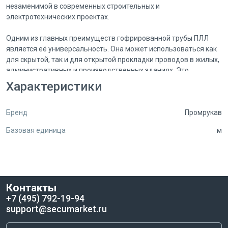
незаменимой в современных строительных и
электротехнических проектах.
Одним из главных преимуществ гофрированной трубы ПЛЛ
является её универсальность. Она может использоваться как
для скрытой, так и для открытой прокладки проводов в жилых,
административных и производственных зданиях. Это
особенно важно в общественных помещениях с большим
Характеристики
скоплением людей, где безопасность и надежность систем
электроснабжения имеют первостепенное значение. Труба
Бренд
Промрукав
обеспечивает надежную защиту проводов от механических
повреждений, влаги и других неблагоприятных факторов, что
Базовая единица
м
значительно увеличивает срок службы электрических систем.
Гофрированная труба ПЛЛ соответствует категории горения
ПВ-0, что означает, что она не поддерживает горение и не
выделяет вредных для здоровья веществ, таких как галогены.
Контакты
Это делает её идеальным выбором для использования в
+7 (495) 792-19-94
помещениях, где важна безопасность и здоровье людей.
support@secumarket.ru
Негорючие свойства трубы обеспечивают дополнительную
защиту в случае возникновения пожара, что особенно