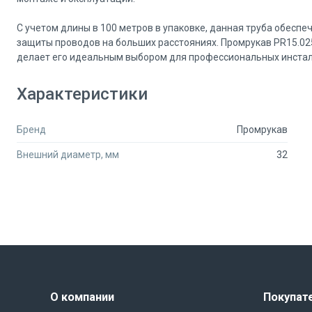
С учетом длины в 100 метров в упаковке, данная труба обесп
защиты проводов на больших расстояниях. Промрукав PR15.02
делает его идеальным выбором для профессиональных инста
Обеспечьте надежную защиту вашим проводам с помощью гофр
Характеристики
зондом красной отличного качества!
Бренд
Промрукав
Внешний диаметр, мм
32
О компании
Покупат