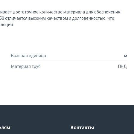
ечивает достаточное количество материала для обеспечения
50 отличается высоким качеством и долговечностью, что
лляций.
ированной двустенной трубы ПНД гибкой тип 450 (SN34) с
Базовая единица
м
Материал труб
ПНД
елям
Контакты