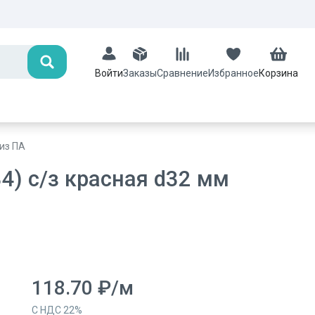
Поиск
Заказы
Сравнение
Избранное
Корзина
Войти
из ПА
4) с/з красная d32 мм
118.70
₽
/
м
С НДС
22
%