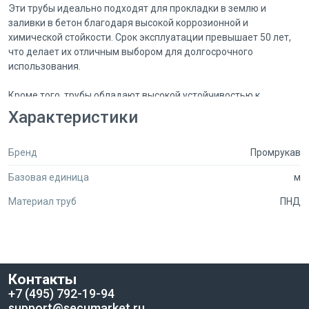
Эти трубы идеально подходят для прокладки в землю и
заливки в бетон благодаря высокой коррозионной и
химической стойкости. Срок эксплуатации превышает 50 лет,
что делает их отличным выбором для долгосрочного
использования.
Кроме того, трубы обладают высокой устойчивостью к
статическим и динамическим нагрузкам, а также
Характеристики
обеспечивают высокую степень защиты от сейсмических
колебаний.
Бренд
Промрукав
Легкий монтаж обеспечивается малым весом и большой
Базовая единица
м
длиной бухт, что делает процесс укладки быстрым и удобным.
Надежность, долговечность и простота монтажа делают эти
Материал труб
ПНД
трубы идеальным выбором для различных строительных и
инженерных задач.
Контакты
+7 (495) 792-19-94
support@secumarket.ru