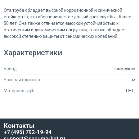
Эта труба обладает высокой коррозионной и химической
стойкостью, что обеспечивает ее долгий срок службы - более
50 лет. Она также отличается высокой устойчивостью к
статическим и динамическим нагрузкам, а также обладает
высокой степенью защиты от сейсмических колебаний.
Преимуществом данной трубы является легкость монтажа
Характеристики
благодаря малому весу и большой длине бухт. Вы можете быть
уверены в надежности и долговечности данного продукта,
Бренд
Промрукав
который обеспечит надежную защиту для ваших проводов и
кабелей на протяжении многих лет.
Базовая единица
м
Материал труб
ПНД
Контакты
+7 (495) 792-19-94
support@secumarket.ru