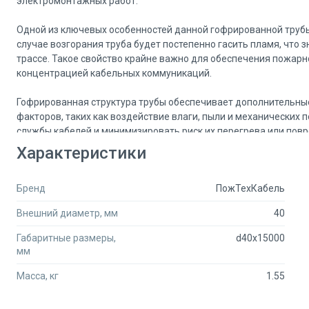
электромонтажных работ.
Одной из ключевых особенностей данной гофрированной трубы 
случае возгорания труба будет постепенно гасить пламя, что 
трассе. Такое свойство крайне важно для обеспечения пожарно
концентрацией кабельных коммуникаций.
Гофрированная структура трубы обеспечивает дополнительные
факторов, таких как воздействие влаги, пыли и механических 
службы кабелей и минимизировать риск их перегрева или пов
Характеристики
Зонд, входящий в комплект поставки, значительно упрощает п
быстро и эффективно протялить кабель через трубное простран
Бренд
ПожТехКабель
повреждения самих проводников. Такой подход делает монтаж
ценно в условиях ограниченного времени на выполнение работ
Внешний диаметр, мм
40
Труба изготовлена из высококачественного ПВХ, что гарантиру
Габаритные размеры,
d40x15000
долговечность. Внешний диаметр трубы составляет 40 мм, а е
мм
1,55 кг продукт легко транспортировать и устанавливать. Фо
пространствах, что делает ее универсальной для различных о
Масса, кг
1.55
На рынке гофрированных труб бренд ПожТехКабель зарекомен