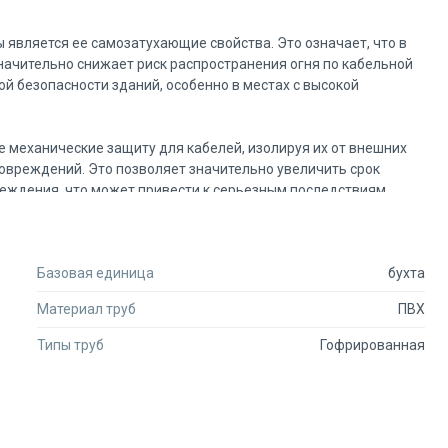
является ее самозатухающие свойства. Это означает, что в
значительно снижает риск распространения огня по кабельной
й безопасности зданий, особенно в местах с высокой
 механические защиту для кабелей, изолируя их от внешних
повреждений. Это позволяет значительно увеличить срок
реждения, что может привести к серьезным последствиям.
роцесс укладки кабелей. С его помощью монтажники могут
ство, сократив время на установку и снизив вероятность
Базовая единица
бухта
 более простым и менее затратным по времени, что особенно
.
Материал труб
ПВХ
ет ей высокую прочность, прекрасную гибкость и
Типы труб
Гофрированная
е габаритные размеры составляют 40x15000 мм. С массой всего
рма трубы способствует ее размещению в ограниченных
бъектов.
довал себя как производитель качественной и надежной