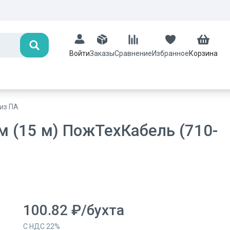
Поиск
Заказы
Сравнение
Избранное
Корзина
Войти
из ПА
м (15 м) ПожТехКабель (710-
100.82
₽
/
бухта
С НДС
22
%