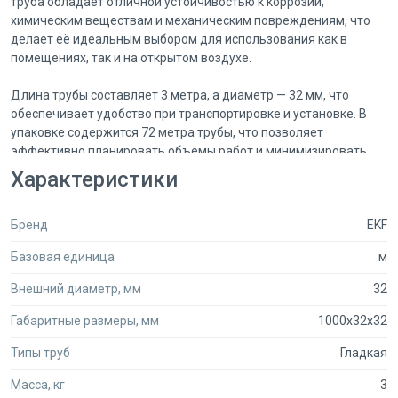
труба обладает отличной устойчивостью к коррозии,
химическим веществам и механическим повреждениям, что
делает её идеальным выбором для использования как в
помещениях, так и на открытом воздухе.
Длина трубы составляет 3 метра, а диаметр — 32 мм, что
обеспечивает удобство при транспортировке и установке. В
упаковке содержится 72 метра трубы, что позволяет
эффективно планировать объемы работ и минимизировать
количество соединений. Серый цвет трубы придаёт ей
Характеристики
современный и эстетичный вид, что особенно важно для
открытых систем.
Бренд
EKF
Труба EKF-Plast подходит для различных систем
Базовая единица
м
водоснабжения, дренажа и вентиляции. Она легко
монтируется и соединяется с другими элементами, что
Внешний диаметр, мм
32
значительно упрощает процесс установки. Благодаря своей
жесткости и прочности, труба сохраняет форму и не
Габаритные размеры, мм
1000x32x32
подвержена деформациям даже при значительных нагрузках.
Типы труб
Гладкая
Выбирая трубу гладкую ПВХ жесткую d32 мм от EKF-Plast, вы
получаете надежное и долговечное решение для ваших
Масса, кг
3
проектов.