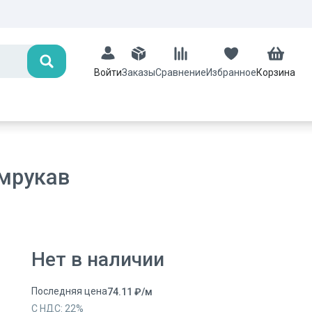
Поиск
Заказы
Сравнение
Избранное
Корзина
Войти
омрукав
Нет в наличии
Последняя цена
74.11
₽
/
м
С НДС:
22
%