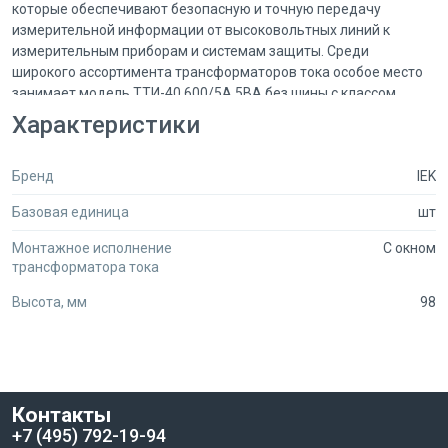
которые обеспечивают безопасную и точную передачу
измерительной информации от высоковольтных линий к
измерительным приборам и системам защиты. Среди
широкого ассортимента трансформаторов тока особое место
занимает модель ТТИ-40 600/5А 5ВА без шины с классом
точности 0.5, которая идеально подходит для различных
Характеристики
задач в области коммерческого учета электроэнергии и
автоматизации.
Бренд
IEK
Описание и технические характеристики
Базовая единица
шт
Трансформатор тока ТТИ-40 предназначен для использования
Монтажное исполнение
С окном
в схемах учета электроэнергии, где важна высокая точность
трансформатора тока
измерений и надежность работы. Модель ТТИ-40 обладает
Высота, мм
98
следующими ключевыми характеристиками:
- Номинальный первичный ток: 600 А — позволяет подключать
трансформатор к линиям с высоким током, обеспечивая
безопасное и точное измерение.
- Вторичный ток: 5 А — стандартное значение для
Контакты
подключения к измерительным приборам и системам
+7 (495) 792-19-94