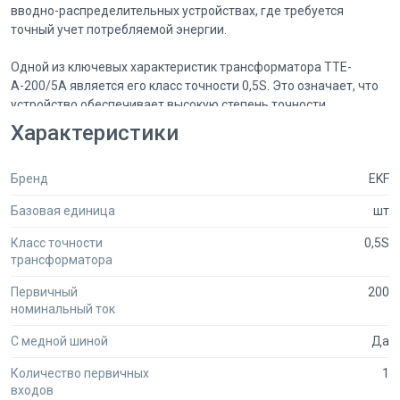
вводно-распределительных устройствах, где требуется
точный учет потребляемой энергии.
Одной из ключевых характеристик трансформатора ТТЕ-
А-200/5А является его класс точности 0,5S. Это означает, что
устройство обеспечивает высокую степень точности
измерений, что особенно важно для систем учета
Характеристики
электроэнергии. Высокая точность позволяет
минимизировать ошибки в расчетах и, как следствие,
Бренд
EKF
оптимизировать расходы на электроэнергию. В условиях
современного энергорынка, где каждая копейка на счету,
Базовая единица
шт
использование высококачественных трансформаторов тока
становится необходимостью.
Класс точности
0,5S
трансформатора
Трансформатор тока ТТЕ-А-200/5А работает в сетях
переменного тока с номинальной частотой 50 Гц и
Первичный
200
номинальный ток
номинальным напряжением до 660 В. Это делает его
универсальным решением для различных промышленных и
С медной шиной
Да
коммерческих объектов. Устройство может быть
использовано как в новых, так и в существующих системах, что
Количество первичных
1
обеспечивает его широкую применимость.
входов