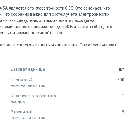
А является его класс точности 0,5S. Это означает, что
, что особенно важно для систем учета электроэнергии.
х и, как следствие, оптимизировать расходы на
 номинального напряжения до 660 В и частоты 50 Гц, что
енных и коммерческих объектов.
ю роль в системах защиты и управления. Они обеспечивают
ы, что позволяет своевременно реагировать на изменения в
й, где стабильность и надежность электроснабжения имеют
ему позволяет не только контролировать текущее состояние
Базовая единица
шт
Первичный
500
стотой установки и эксплуатации. Он разработан с учетом
номинальный ток
делает его идеальным выбором для долгосрочного
ествующие системы без необходимости значительных
Количество первичных
1
входов
Вторичный
5
омендовали себя на рынке как надежные и качественные
номинальный ток
 качества на всех этапах производства, что гарантирует
нсформатор тока ТТЕ-40-500/5А не является исключением и