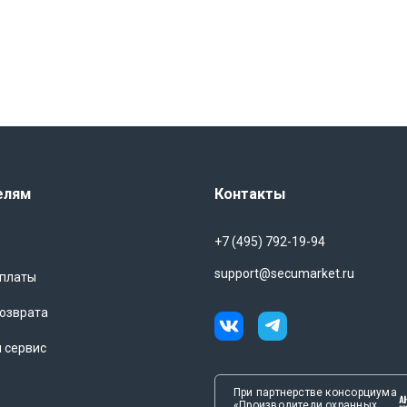
сти 0,5S EKF PROxima – это надежное и высокоточное
ргопотребления и защиты электрических сетей. Его
равления энергоресурсами и снизить затраты на
вы делаете выбор в пользу качества, надежности и точности.
елям
Контакты
+7 (495) 792-19-94
support@secumarket.ru
оплаты
озврата
и сервис
При партнерстве консорциума
«Производители охранных,