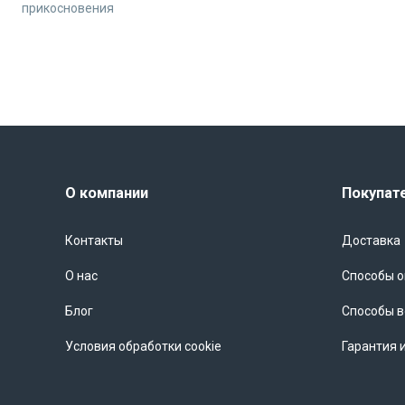
соответствует всем современным стандартам и требованиям.
прикосновения
В заключение, трансформатор тока ТТЕ-40-500/5А класс точно
устройство, которое станет отличным решением для учета эне
применение позволит значительно повысить эффективность уп
электроэнергию. Выбирая трансформатор тока ТТЕ-40-500/5А, 
О компании
Покупат
Контакты
Доставка
О нас
Способы 
Блог
Способы в
Условия обработки cookie
Гарантия 