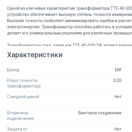
Одной из ключевых характеристик трансформатора ТТЕ-40-500/5
устройство обеспечивает высокую степень точности измерений
Высокая точность позволяет минимизировать ошибки в расчета
электроэнергию. Трансформатор способен работать в условиях
делает его универсальным решением для различных промышл
Трансформаторы тока, такие как ТТЕ-40-500/5А, играют важну
безопасную передачу данных о токе на измерительные прибор
Характеристики
электрической сети. Это особенно актуально для предприяти
критическое значение. Установка трансформатора тока в сист
Бренд
EKF
сети, но и предотвращать возможные аварийные ситуации.
Класс точности
0,5S
Кроме того, трансформатор тока ТТЕ-40-500/5А отличается про
трансформатора
современных требований к надежности и долговечности, что 
использования. Устройство может быть интегрировано в сущ
С медной шиной
Нет
изменений в инфраструктуре.
Вторичное
Винтовое соединение
Важно отметить, что трансформаторы тока EKF PROxima зарек
подключение
устройства. Производитель уделяет особое внимание контролю
высокую степень надежности и долговечности продукции. Тра
Защита от
Нет