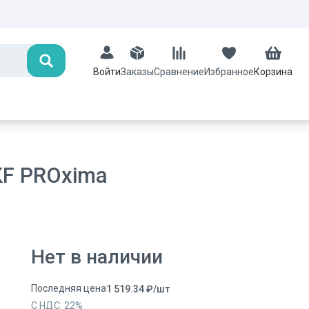
Поиск
Заказы
Сравнение
Избранное
Корзина
Войти
KF PROxima
Нет в наличии
Последняя цена
1 519.34
₽
/
шт
С НДС:
22
%