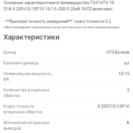
Основные характеристики и преимущества ТОЛ-НТЗ-10-
01А-0.2SFs10/10Р10-10/15-200/5 20кА УХЛ2 включают:
- **Высокая точность измерений**: класс точности 0.2
обеспечивает минимальные погрешности при измерениях
тока.
Характеристики
- **Максимальный ток**: 20 кА — подходит для работы в
условиях высоких нагрузок и коротких замыканий.
Бренд
НТЗ Волхов
- **Диапазон номинальных токов**: 10/15/200 А, что
позволяет использовать трансформатор в различных схемах.
Базовая единица
шт
- **Изоляция и защита**: исполнение УХЛ2 гарантирует
надежную работу в условиях умеренного климатического
Номинальная мощность,
10/15
режима, а также обеспечивает защиту от внешних
ВА
воздействий.
- **Компактные размеры и удобство монтажа**: конструкция
Количество вторичных
2
обмоток
позволяет легко интегрировать трансформатор в
существующие системы.
Класс точности
0.2SFS10/10P10
- **Сертификаты и соответствие стандартам**: все изделия
вторичных обмоток
проходят строгий контроль качества и имеют необходимые
сертификаты от производителей, что подтверждает их
Исполнение вторичных
А
надежность и безопасность.
выводов