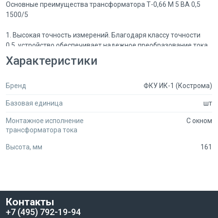
Основные преимущества трансформатора Т-0,66 М 5 ВА 0,5
1500/5
1. Высокая точность измерений. Благодаря классу точности
0,5, устройство обеспечивает надежное преобразование тока,
что особенно важно при эксплуатации в системах
Характеристики
автоматического контроля и защиты.
2. Надежность и долговечность. Конструкция трансформатора
Бренд
ФКУ ИК-1 (Кострома)
спроектирована так, чтобы выдерживать значительные
токовые нагрузки и короткие замыкания, защищая при этом
Базовая единица
шт
подключенные приборы и системы.
3. Простота монтажа и эксплуатации. Трансформатор без
Монтажное исполнение
С окном
шины с размером окна под шину или кабель 12x100 мм
трансформатора тока
позволяет легко интегрировать его в существующие системы
Высота, мм
161
без дополнительных сложностей.
4. Безопасность и защита оборудования. Трансформатор
служит не только для измерения, но и для защиты приборов от
разрушительного действия токов короткого замыкания, что
значительно увеличивает срок службы электрооборудования.
5. Универсальность использования. Модель Т-0,66 М подходит
Контакты
для различных задач — от измерения токов в
+7 (495) 792-19-94