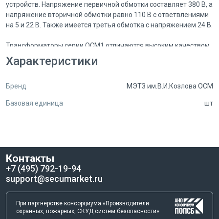
устройств. Напряжение первичной обмотки составляет 380 В, а
напряжение вторичной обмотки равно 110 В с ответвлениями
на 5 и 22 В. Также имеется третья обмотка с напряжением 24 В.
Трансформаторы серии ОСМ1 отличаются высоким качеством
исполнения и надежностью в работе. Они идеально подходят
Характеристики
для использования в различных отраслях промышленности,
где требуется стабильное и безопасное электропитание.
Бренд
МЭТЗ им.В.И.Козлова ОСМ
Если вам необходимо приобрести трансформатор напряжения
Базовая единица
шт
трехобмоточный ОСМ1 - 0.16 У3 380/5-22-110/24, вы можете
обратиться в компанию Secumarket — отраслевой
маркетплейс систем безопасности. Звоните по телефону +7
(495) 792-19-94 и наши специалисты помогут вам подобрать
необходимое оборудование и оформить заказ. Наши цены
Контакты
доступны, а качество обслуживания на высоком уровне.
+7 (495) 792-19-94
support@secumarket.ru
Покупайте качественные трансформаторы у надежного
поставщика и обеспечьте надежную работу ваших
электрических устройств!
При партнерстве консорциума «Производители
охранных, пожарных, СКУД систем безопасности»