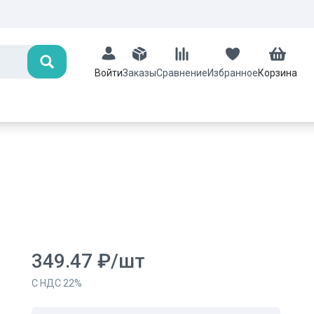
Поиск
Заказы
Сравнение
Избранное
Корзина
Войти
349.47
₽
/
шт
С НДС
22
%