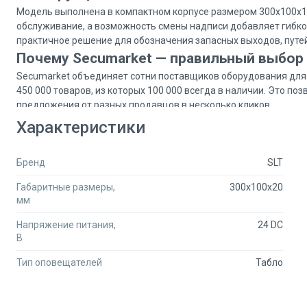
Модель выполнена в компактном корпусе размером 300х100х18 
обслуживание, а возможность смены надписи добавляет гибко
практичное решение для обозначения запасных выходов, путе
Почему Secumarket — правильный выбор 
Secumarket объединяет сотни поставщиков оборудования для 
450 000 товаров, из которых 100 000 всегда в наличии. Это п
предложения от разных продавцов в несколько кликов.
Цены для юридических лиц. После регистрации вам становятс
Характеристики
Персональные условия. При крупном заказе наш менеджер по
поставщиком.
Экономия времени. Все профильные товары для систем безопас
Бренд
SLT
сайтам.
Габаритные размеры,
300x100x20
Бесплатная доставка по Москве и выгодные тарифы для отправ
мм
Для оформления заказа или консультации вы можете позвонить
чат на сайте.
Напряжение питания,
24 DC
В
Тип оповещателей
Табло