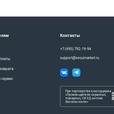
елям
Контакты
+7 (495) 792-19-94
support@secumarket.ru
оплаты
озврата
и сервис
При партнерстве консорциума
«Производители охранных,
пожарных, СКУД систем
безопасности»