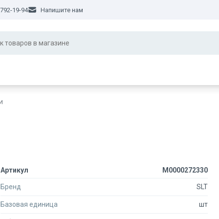
 792-19-94
Напишите нам
и
Артикул
М0000272330
Бренд
SLT
Базовая единица
шт