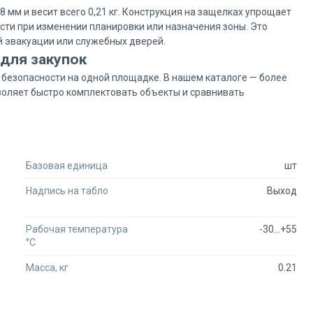
мм и весит всего 0,21 кг. Конструкция на защелках упрощает
сти при изменении планировки или назначения зоны. Это
й эвакуации или служебных дверей.
для закупок
безопасности на одной площадке. В нашем каталоге — более
озволяет быстро комплектовать объекты и сравнивать
я доступны оптовые условия от большинства продавцов.
может согласовать дополнительную скидку напрямую с
ности собраны в одном месте, не нужно искать по разным
Базовая единица
шт
Надпись на табло
Выход
ки в регионы.
 нам по телефону +7 (495) 792-19-94 или написать в онлайн-
Рабочая температура
-30...+55
°C
Масса, кг
0.21