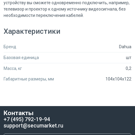
устройству вы сможете одновременно подключить, например,
телевизор и проектор к одному источнику видеосигнала, без
необходимости переключения кабелей.
Dahua DH-PFM701-4K отличается надежностью и качеством
Характеристики
исполнения, что гарантирует долгий срок службы устройства.
Компактный размер и легкий вес делают его удобным в
Бренд
Dahua
использовании и позволяют легко переносить его с собой.
Базовая единица
шт
Если вам нужно подключить несколько устройств к одному
источнику HDMI сигнала, то сплиттер Dahua DH-PFM701-4K
Масса, кг
0,2
станет незаменимым помощником в этом деле. Приобретите
его прямо сейчас и наслаждайтесь качественным видео без
Габаритные размеры, мм
104x104x122
лишних хлопот!
Контакты
+7 (495) 792-19-94
support@secumarket.ru