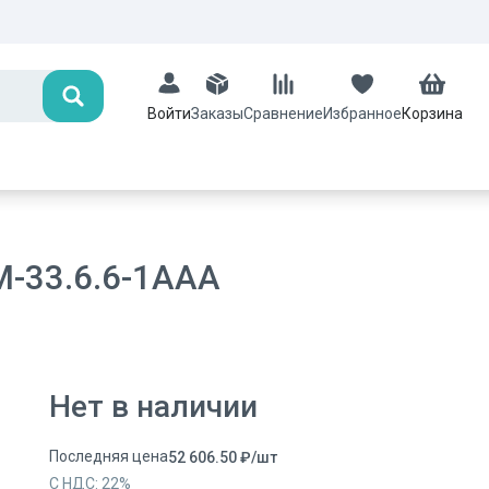
Поиск
Заказы
Сравнение
Избранное
Корзина
Войти
-33.6.6-1ААА
Нет в наличии
Последняя цена
52 606.50
₽
/
шт
С НДС:
22
%