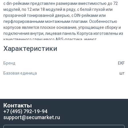
с din-рейками представлен размерами вместимостью до 72
модулей, по 12 или 18 модулей в ряду, с белой глухой или
прозрачной тонированной дверью, с DIN-рейками или
перфлорированными монтажными платами. Особенностью
корпусов является плоское основание, упрощающее сборку и
подключения внутри, лицевая панель Корпуса изготовлены из
качественного глянцевого ABS-пластика, имеют
минималистичный дизайн и впишутся в большинство
Характеристики
интерьеров.
Бренд
EKF
Базовая единица
шт
Контакты
+7 (495) 792-19-94
support@secumarket.ru