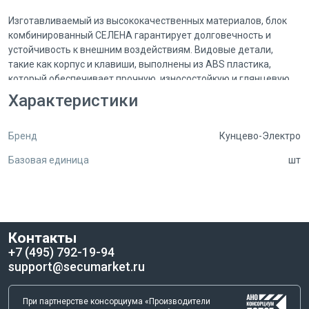
Изготавливаемый из высококачественных материалов, блок
комбинированный СЕЛЕНА гарантирует долговечность и
устойчивость к внешним воздействиям. Видовые детали,
такие как корпус и клавиши, выполнены из ABS пластика,
который обеспечивает прочную, износостойкую и глянцевую
поверхность. Это не только придает изделию эстетичный вид,
Характеристики
но и делает его легким в уходе. Вы можете быть уверены, что
ваш выключатель и розетка будут выглядеть как новые даже
Бренд
Кунцево-Электро
после длительного использования.
Базовая единица
шт
Корпуса механизмов изготавливаются из армамида —
негорючего, термостойкого, стеклонаполненного полиамида с
классом негорючести ПВ-0. Это означает, что блок
комбинированный СЕЛЕНА способен выдерживать высокие
температуры и не подвержен возгоранию, что делает его
Контакты
безопасным для использования в любых условиях. Стойкость к
+7 (495) 792-19-94
воздействию нагретой проволокой до 960°C подтверждает
support@secumarket.ru
высокие эксплуатационные характеристики данного изделия.
Механизмы выключателей СЕЛЕНА разработаны с учетом
При партнерстве консорциума «Производители